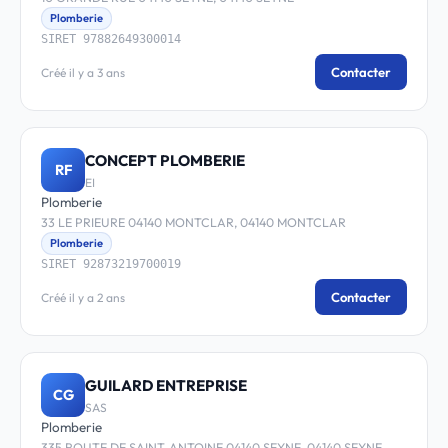
Plomberie
SIRET 97882649300014
Contacter
Créé il y a 3 ans
CONCEPT PLOMBERIE
RF
EI
Plomberie
33 LE PRIEURE 04140 MONTCLAR, 04140 MONTCLAR
Plomberie
SIRET 92873219700019
Contacter
Créé il y a 2 ans
GUILARD ENTREPRISE
CG
SAS
Plomberie
335 ROUTE DE SAINT-ANTOINE 04140 SEYNE, 04140 SEYNE