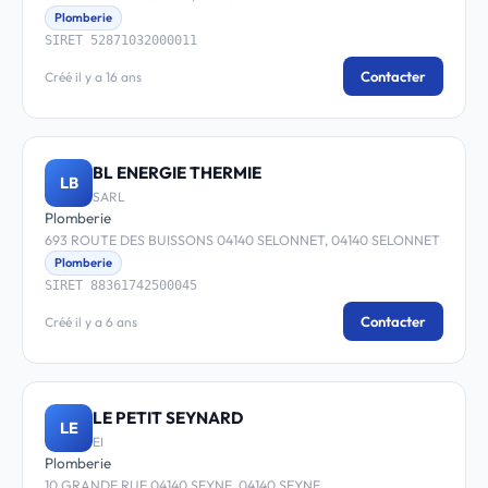
Plomberie
SIRET 52871032000011
Contacter
Créé il y a 16 ans
BL ENERGIE THERMIE
LB
SARL
Plomberie
693 ROUTE DES BUISSONS 04140 SELONNET, 04140 SELONNET
Plomberie
SIRET 88361742500045
Contacter
Créé il y a 6 ans
LE PETIT SEYNARD
LE
EI
Plomberie
10 GRANDE RUE 04140 SEYNE, 04140 SEYNE