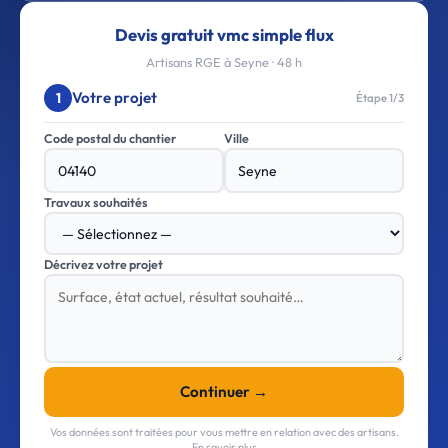
Devis gratuit vmc simple flux
Artisans RGE à Seyne · 48 h
Votre projet
1
Étape 1/3
Code postal du chantier
Ville
Travaux souhaités
Décrivez votre projet
Continuer →
Vos données sont traitées pour vous mettre en relation avec des artisans.
En savoir plus