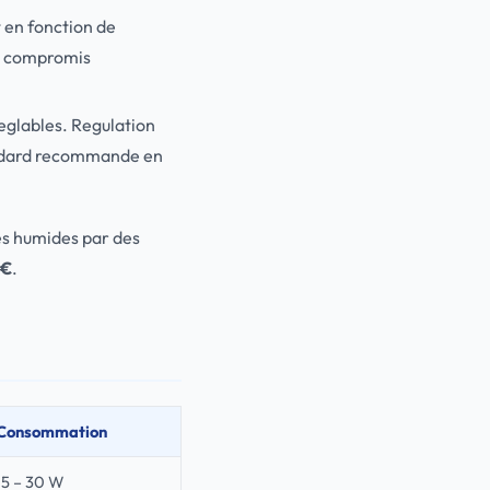
t en fonction de
on compromis
reglables. Regulation
tandard recommande en
ces humides par des
 €
.
Consommation
15 – 30 W