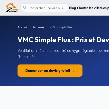
Blog ▾
Toutes les villes
Les 
Accueil
Travaux
VMC simple flux
VMC Simple Flux : Prix et De
Ventilation mécanique contrôlée hygroréglable pour renou
l'humidité.
Demander un devis gratuit →