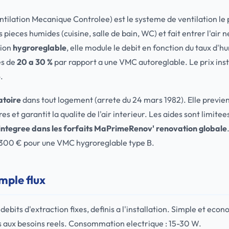
ntilation Mecanique Controlee) est le systeme de ventilation le p
des pieces humides (cuisine, salle de bain, WC) et fait entrer l'air
sion
hygroreglable
, elle module le debit en fonction du taux d'hu
es de
20 a 30 %
par rapport a une VMC autoreglable. Le prix inst
.
atoire
dans tout logement (arrete du 24 mars 1982). Elle previe
es et garantit la qualite de l'air interieur. Les aides sont limit
integree dans les forfaits MaPrimeRenov' renovation globale
-300 € pour une VMC hygroreglable type B.
mple flux
 debits d'extraction fixes, definis a l'installation. Simple et e
s aux besoins reels. Consommation electrique : 15-30 W.