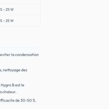
15 – 25 W
15 – 25 W
 eviter la condensation
s, nettoyage des
 Hygro B est le
a chaleur.
efficacite de 30-50 %.