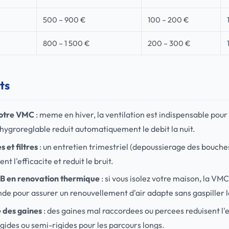
500 – 900 €
100 – 200 €
800 – 1 500 €
200 – 300 €
ts
votre VMC
: meme en hiver, la ventilation est indispensable pour
L'hygroreglable reduit automatiquement le debit la nuit.
 et filtres
: un entretien trimestriel (depoussierage des bouche
nt l'efficacite et reduit le bruit.
 B en renovation thermique
: si vous isolez votre maison, la VMC
pour assurer un renouvellement d'air adapte sans gaspiller l
e des gaines
: des gaines mal raccordees ou percees reduisent l'
rigides ou semi-rigides pour les parcours longs.