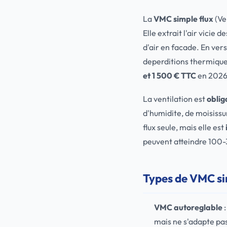
La
VMC simple flux
(Ve
Elle extrait l'air vicie 
d'air en facade. En ver
deperditions thermiqu
et 1 500 € TTC
en 2026
La ventilation est
oblig
d'humidite, de moisissur
flux seule, mais elle est
peuvent atteindre 100
Types de VMC si
VMC autoreglable
:
mais ne s'adapte pa