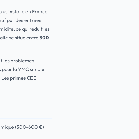
lus installe en France.
 neuf par des entrees
midite, ce qui reduit les
alle se situe entre
300
nt les problemes
ees pour la VMC simple
. Les
primes CEE
conomique (300-600 €)