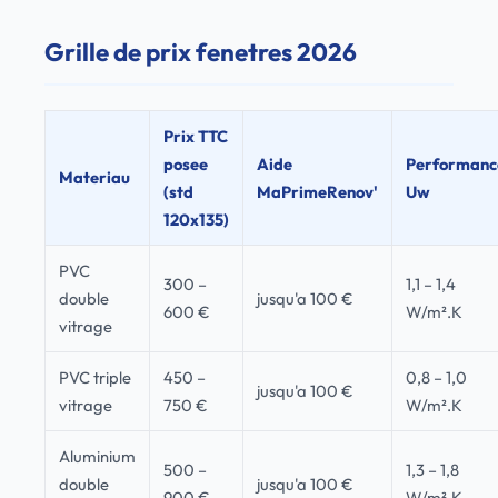
Grille de prix fenetres 2026
Prix TTC
posee
Aide
Performanc
Materiau
(std
MaPrimeRenov'
Uw
120x135)
PVC
300 –
1,1 – 1,4
double
jusqu'a 100 €
600 €
W/m².K
vitrage
PVC triple
450 –
0,8 – 1,0
jusqu'a 100 €
vitrage
750 €
W/m².K
Aluminium
500 –
1,3 – 1,8
double
jusqu'a 100 €
900 €
W/m².K