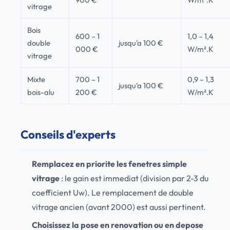
vitrage
Bois
600 – 1
1,0 – 1,4
double
jusqu'a 100 €
000 €
W/m².K
vitrage
Mixte
700 – 1
0,9 – 1,3
jusqu'a 100 €
bois-alu
200 €
W/m².K
Conseils d'experts
Remplacez en priorite les fenetres simple
vitrage
: le gain est immediat (division par 2-3 du
coefficient Uw). Le remplacement de double
vitrage ancien (avant 2000) est aussi pertinent.
Choisissez la pose en renovation ou en depose