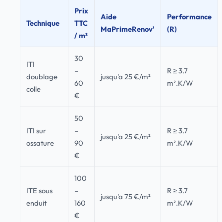
Prix
Aide
Performance
Technique
TTC
MaPrimeRenov'
(R)
/ m²
30
ITI
–
R ≥ 3.7
doublage
jusqu'a 25 €/m²
60
m².K/W
colle
€
50
ITI sur
–
R ≥ 3.7
jusqu'a 25 €/m²
ossature
90
m².K/W
€
100
ITE sous
–
R ≥ 3.7
jusqu'a 75 €/m²
enduit
160
m².K/W
€