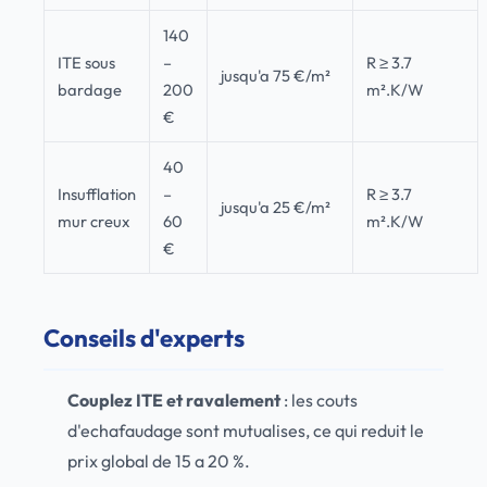
140
ITE sous
–
R ≥ 3.7
jusqu'a 75 €/m²
bardage
200
m².K/W
€
40
Insufflation
–
R ≥ 3.7
jusqu'a 25 €/m²
mur creux
60
m².K/W
€
Conseils d'experts
Couplez ITE et ravalement
: les couts
d'echafaudage sont mutualises, ce qui reduit le
prix global de 15 a 20 %.