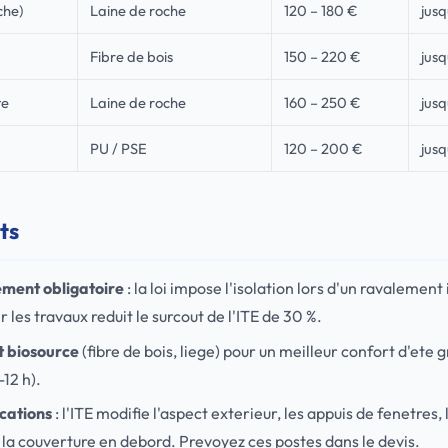
che)
Laine de roche
120 – 180 €
jusq
Fibre de bois
150 – 220 €
jusq
te
Laine de roche
160 – 250 €
jusq
PU / PSE
120 – 200 €
jusq
ts
ement obligatoire
: la loi impose l'isolation lors d'un ravalemen
 les travaux reduit le surcout de l'ITE de 30 %.
nt biosource
(fibre de bois, liege) pour un meilleur confort d'et
12 h).
ications
: l'ITE modifie l'aspect exterieur, les appuis de fenetres
s la couverture en debord. Prevoyez ces postes dans le devis.