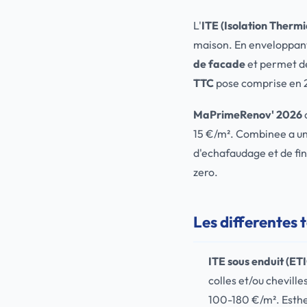
L'
ITE (Isolation Thermi
maison. En enveloppant
de facade
et permet de
TTC
pose comprise en 
MaPrimeRenov' 2026
15 €/m². Combinee a un 
d'echafaudage et de fin
zero.
Les differentes 
ITE sous enduit (ET
colles et/ou cheville
100-180 €/m². Esthet