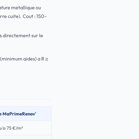
ssature metallique ou
rre cuite). Cout : 150-
s directement sur le
 (minimum aides) a R ≥
e MaPrimeRenov'
u'a 75 €/m²