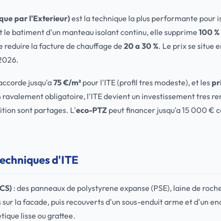
que par l'Exterieur)
est la technique la plus performante pour i
 le batiment d'un manteau isolant continu, elle supprime
100 %
 reduire la facture de chauffage de
20 a 30 %
. Le prix se situe 
2026.
accorde jusqu'a
75 €/m²
pour l'ITE (profil tres modeste), et les
pr
ravalement obligatoire, l'ITE devient un investissement tres ren
ition sont partages. L'
eco-PTZ
peut financer jusqu'a 15 000 € 
techniques d'ITE
ICS)
: des panneaux de polystyrene expanse (PSE), laine de roche 
s sur la facade, puis recouverts d'un sous-enduit arme et d'un endu
ique lisse ou grattee.