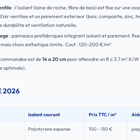
ntile
: l'isolant (laine de roche, fibre de bois) est fixe sur une o
'air ventilee et un parement exterieur (bois, composite, zinc, te
 durabilite et ventilation naturelle.
tage
: panneaux prefabriques integrant isolant et parement, fixe
 mais choix esthetique limite. Cout : 120-200 €/m².
recommandee est de
14 a 20 cm
pour atteindre un R ≥ 3.7 m².K/W
 optimale).
TE 2026
Isolant courant
Prix TTC / m²
Aid
Polystyrene expanse
100 – 150 €
jusq