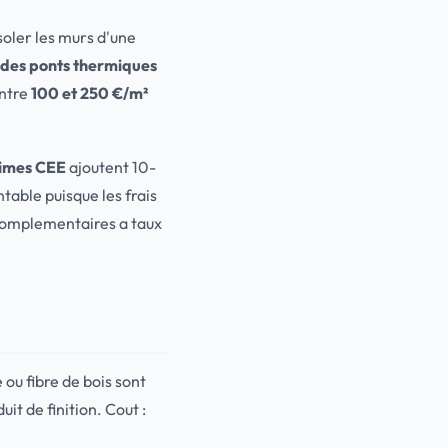
soler les murs d'une
 des ponts thermiques
entre
100 et 250 €/m²
imes CEE
ajoutent 10-
table puisque les frais
complementaires a taux
ou fibre de bois sont
it de finition. Cout :