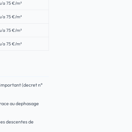
u'a 75 €/m²
u'a 75 €/m²
u'a 75 €/m²
u'a 75 €/m²
t important (decret n°
e grace au dephasage
, les descentes de