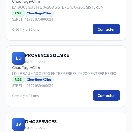
Chauffage/Clim
LA BOUSQUETTE 04200 SISTERON, 04200 SISTERON
RGE
Chauffage/Clim
SIRET 41787875800024
Contacter
Créé il y a 28 ans
PROVENCE SOLAIRE
LD
SARL · 1-2 sal.
Chauffage/Clim
LD LE BAUMAS 04200 ENTREPIERRES, 04200 ENTREPIERRES
RGE
Chauffage/Clim
SIRET 42177639400056
Contacter
Créé il y a 27 ans
DMC SERVICES
JV
SARL · 6-9 sal.