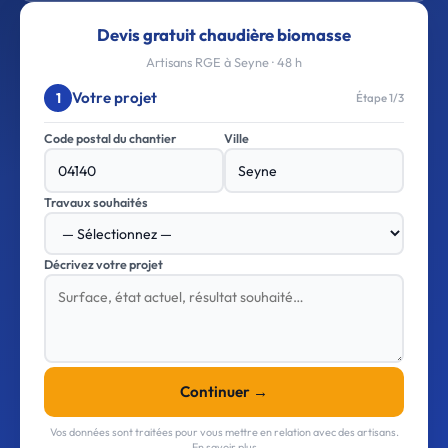
Devis gratuit chaudière biomasse
Artisans RGE à Seyne · 48 h
Votre projet
1
Étape 1/3
Code postal du chantier
Ville
Travaux souhaités
Décrivez votre projet
Continuer →
Vos données sont traitées pour vous mettre en relation avec des artisans.
En savoir plus