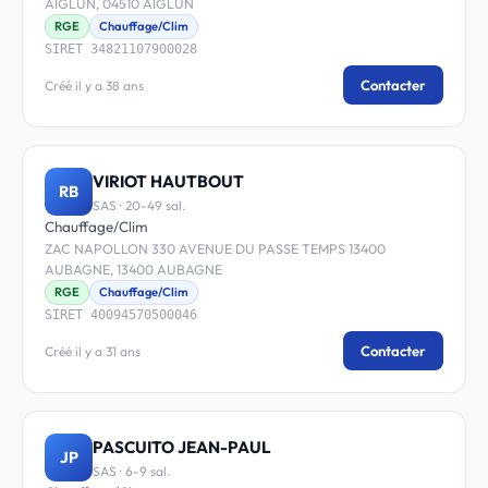
AIGLUN, 04510 AIGLUN
RGE
Chauffage/Clim
SIRET 34821107900028
Contacter
Créé il y a 38 ans
VIRIOT HAUTBOUT
RB
SAS · 20-49 sal.
Chauffage/Clim
ZAC NAPOLLON 330 AVENUE DU PASSE TEMPS 13400
AUBAGNE, 13400 AUBAGNE
RGE
Chauffage/Clim
SIRET 40094570500046
Contacter
Créé il y a 31 ans
PASCUITO JEAN-PAUL
JP
SAS · 6-9 sal.