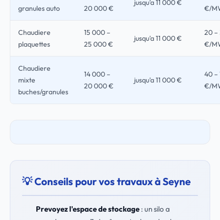
jusqu'a 11 000 €
granules auto
20 000 €
€/M
Chaudiere
15 000 –
20 –
jusqu'a 11 000 €
plaquettes
25 000 €
€/M
Chaudiere
14 000 –
40 –
mixte
jusqu'a 11 000 €
20 000 €
€/M
buches/granules
💡 Conseils pour vos travaux à Seyne
Prevoyez l'espace de stockage
: un silo a