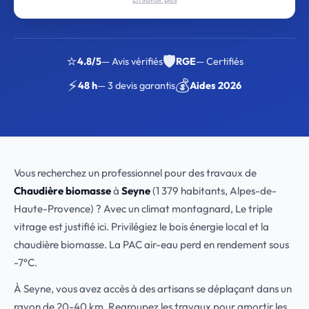
⭐
🛡️
4.8/5
— Avis vérifiés
RGE
— Certifiés
⚡
💰
48 h
— 3 devis garantis
Aides 2026
Vous recherchez un professionnel pour des travaux de
Chaudière biomasse
à
Seyne
(1 379 habitants, Alpes-de-
Haute-Provence) ? Avec un climat montagnard, Le triple
vitrage est justifié ici. Privilégiez le bois énergie local et la
chaudière biomasse. La PAC air-eau perd en rendement sous
-7°C.
À Seyne, vous avez accès à des artisans se déplaçant dans un
rayon de 20-40 km. Regroupez les travaux pour amortir les