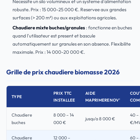
Necessite un silo volumineux et un systeme d'alimentation
robuste. Prix : 15 000-25 000 €. Reservee aux grandes
surfaces (> 200 m²) ou aux exploitations agricoles.
Chaudiere mixte buches/granules
: fonctionne en buches
quand l'utilisateur est present et bascule
automatiquement sur granules en son absence. Flexibilite
maximale. Prix : 14 000-20 000 €.
Grille de prix chaudiere biomasse 2026
PRIX TTC
AIDE
COU
TYPE
INSTALLEE
MAPRIMERENOV'
COM
Chaudiere
8 000 – 14
40 –
jusqu'a 8 000 €
buches
000 €
€/M
Chaudiere
12 000 –
60 –