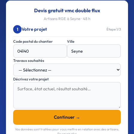
Devis gratuit vmc double flux
Artisans RGE à Seyne · 48 h
Votre projet
1
Étape 1/3
Code postal du chantier
Ville
Travaux souhaités
Décrivez votre projet
Continuer →
Vos données sont traitées pour vous mettre en relation avec des artisans.
En savoir plus