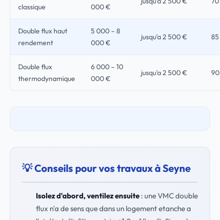
jusqu'a 2 500 €
70
classique
000 €
Double flux haut
5 000 – 8
jusqu'a 2 500 €
85
rendement
000 €
Double flux
6 000 – 10
jusqu'a 2 500 €
90
thermodynamique
000 €
💡 Conseils pour vos travaux à Seyne
Isolez d'abord, ventilez ensuite
: une VMC double
flux n'a de sens que dans un logement etanche a