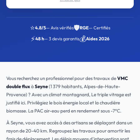
⭐
🛡️
4.8/5
— Avis vérifiés
RGE
— Certifiés
⚡
💰
48 h
— 3 devis garantis
Aides 2026
Vous recherchez un professionnel pour des travaux de
VMC
double flux
à
Seyne
(1 379 habitants, Alpes-de-Haute-
Provence) ? Avec un climat montagnard, Le triple vitrage est
justifié ici. Privilégiez le bois énergie local et la chaudière
biomasse. La PAC air-eau perd en rendement sous -7°C.
À Seyne, vous avez accès à des artisans se déplaçant dans un
rayon de 20-40 km. Regroupez les travaux pour amortir les
frais de déplacement. Les délais moyens d'intervention sont