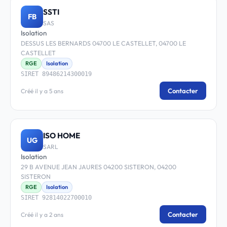
SSTI
FB
SAS
Isolation
DESSUS LES BERNARDS 04700 LE CASTELLET, 04700 LE
CASTELLET
RGE
Isolation
SIRET 89486214300019
Contacter
Créé il y a 5 ans
ISO HOME
UG
SARL
Isolation
29 B AVENUE JEAN JAURES 04200 SISTERON, 04200
SISTERON
RGE
Isolation
SIRET 92814022700010
Contacter
Créé il y a 2 ans