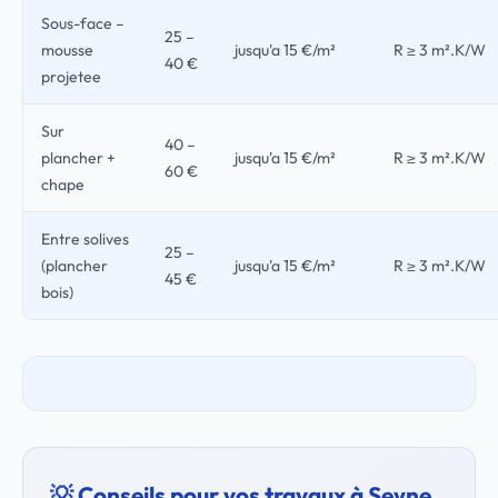
Sous-face –
25 –
mousse
jusqu'a 15 €/m²
R ≥ 3 m².K/W
40 €
projetee
Sur
40 –
plancher +
jusqu'a 15 €/m²
R ≥ 3 m².K/W
60 €
chape
Entre solives
25 –
(plancher
jusqu'a 15 €/m²
R ≥ 3 m².K/W
45 €
bois)
💡 Conseils pour vos travaux à Seyne