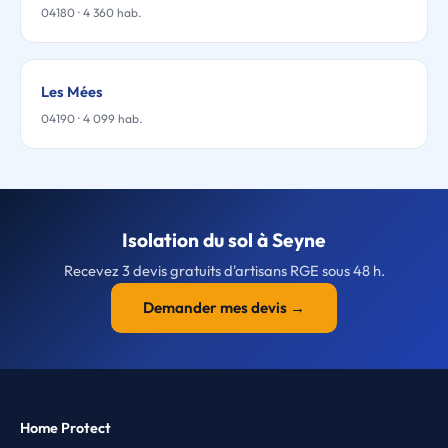
04180 · 4 360 hab.
Les Mées
04190 · 4 099 hab.
Isolation du sol à Seyne
Recevez 3 devis gratuits d'artisans RGE sous 48 h.
Demander mes devis →
Home Protect