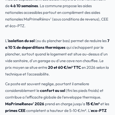
de
4 à 10 semaines
. La commune propose les aides
nationales accessibles partout en complément des aides
nationales MaPrimeRénov' (sous conditions de revenus), CEE
et éco-PTZ.
L'
isolation du sol
(ou du plancher bas) permet de reduire les
7
a 10 % de deperditions thermiques
qui s'echappent par le
plancher, surtout quand le logement est situe au-dessus d'un
vide sanitaire, d'un garage ou d'une cave non chauffee. Le
prix moyen se situe entre
20 et 60 €/m² TTC
en 2026 selon la
technique et l'accessibilite.
Ce poste est souvent neglige, pourtant il ameliore
considerablement le
confort au sol
(fini les pieds froids) et
contribue a l'efficacite globale de l'enveloppe thermique.
MaPrimeRenov' 2026
prend en charge jusqu'a
15 €/m²
et les
primes CEE
completent a hauteur de 5-10 €/m². L'
eco-PTZ