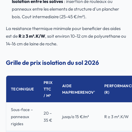
Isolation entre les solives
: insertion de rouleaux ou
panneaux entre les elements de structure d'un plancher
bois. Cout intermediaire (25-45 €/m²).
La resistance thermique minimale pour beneficier des aides
est de
R ≥ 3 m².K/W
, soit environ 10-12 cm de polyurethane ou
14-16 cm de laine de roche.
Grille de prix isolation du sol 2026
PRIX
AIDE
PERFORMANC
TECHNIQUE
TTC
MAPRIMERENOV'
(R)
/ M²
Sous-face –
20 –
panneaux
jusqu'a 15 €/m²
R ≥ 3 m².K/W
35 €
rigides