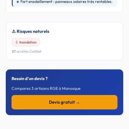
☀️ Fort ensoleillement : panneaux solaires très rentables.
⚠️ Risques naturels
💧 Inondation
27
arrêtés CatNat
Besoin d'un devis ?
Comparez 3 artisans RGE à Manosque
Devis gratuit →