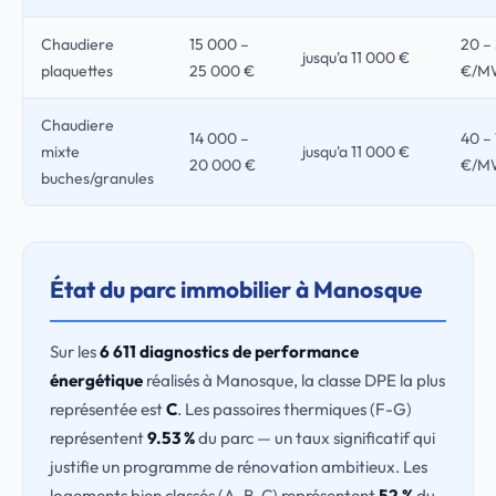
Chaudiere
15 000 –
20 –
jusqu'a 11 000 €
plaquettes
25 000 €
€/M
Chaudiere
14 000 –
40 –
mixte
jusqu'a 11 000 €
20 000 €
€/M
buches/granules
État du parc immobilier à Manosque
Sur les
6 611 diagnostics de performance
énergétique
réalisés à Manosque, la classe DPE la plus
représentée est
C
. Les passoires thermiques (F-G)
représentent
9.53 %
du parc — un taux significatif qui
justifie un programme de rénovation ambitieux. Les
logements bien classés (A, B, C) représentent
52 %
du