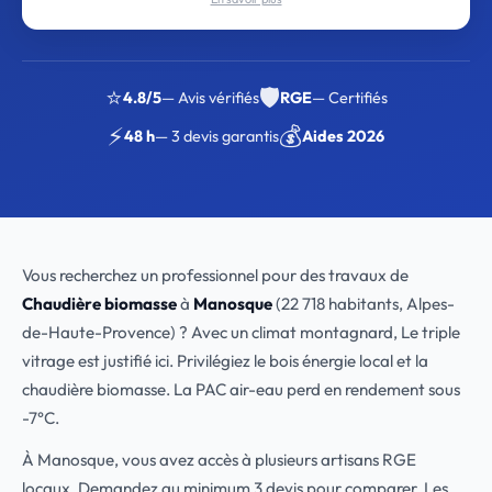
⭐
🛡️
4.8/5
— Avis vérifiés
RGE
— Certifiés
⚡
💰
48 h
— 3 devis garantis
Aides 2026
Vous recherchez un professionnel pour des travaux de
Chaudière biomasse
à
Manosque
(22 718 habitants, Alpes-
de-Haute-Provence) ? Avec un climat montagnard, Le triple
vitrage est justifié ici. Privilégiez le bois énergie local et la
chaudière biomasse. La PAC air-eau perd en rendement sous
-7°C.
À Manosque, vous avez accès à plusieurs artisans RGE
locaux. Demandez au minimum 3 devis pour comparer. Les