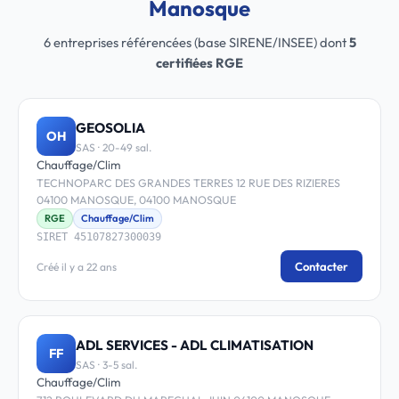
Manosque
6 entreprises référencées (base SIRENE/INSEE) dont
5
certifiées RGE
GEOSOLIA
OH
SAS · 20-49 sal.
Chauffage/Clim
TECHNOPARC DES GRANDES TERRES 12 RUE DES RIZIERES
04100 MANOSQUE, 04100 MANOSQUE
RGE
Chauffage/Clim
SIRET 45107827300039
Contacter
Créé il y a 22 ans
ADL SERVICES - ADL CLIMATISATION
FF
SAS · 3-5 sal.
Chauffage/Clim