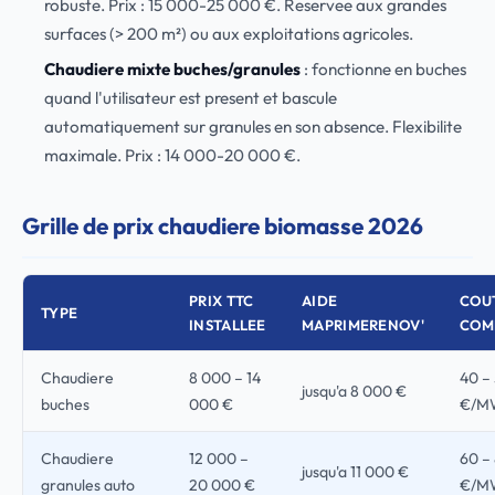
robuste. Prix : 15 000-25 000 €. Reservee aux grandes
surfaces (> 200 m²) ou aux exploitations agricoles.
Chaudiere mixte buches/granules
: fonctionne en buches
quand l'utilisateur est present et bascule
automatiquement sur granules en son absence. Flexibilite
maximale. Prix : 14 000-20 000 €.
Grille de prix chaudiere biomasse 2026
PRIX TTC
AIDE
COU
TYPE
INSTALLEE
MAPRIMERENOV'
COM
Chaudiere
8 000 – 14
40 –
jusqu'a 8 000 €
buches
000 €
€/M
Chaudiere
12 000 –
60 –
jusqu'a 11 000 €
granules auto
20 000 €
€/M