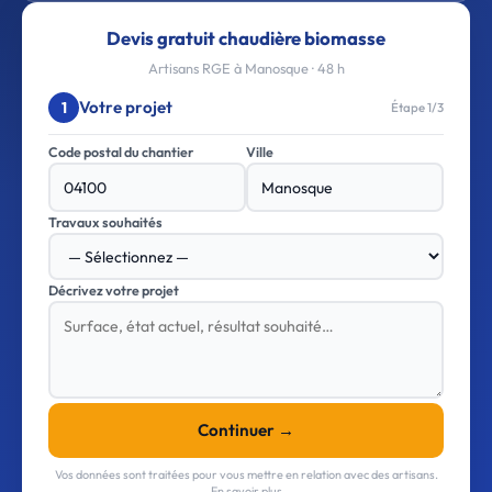
Devis gratuit chaudière biomasse
Artisans RGE à Manosque · 48 h
Votre projet
1
Étape 1/3
Code postal du chantier
Ville
Travaux souhaités
Décrivez votre projet
Continuer →
Vos données sont traitées pour vous mettre en relation avec des artisans.
En savoir plus