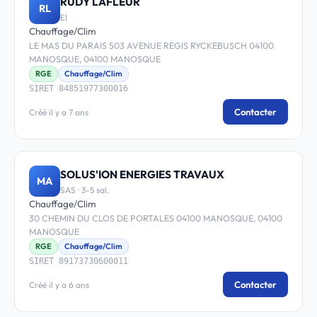
RUDY LAFLEUR
RL
EI
Chauffage/Clim
LE MAS DU PARAIS 503 AVENUE REGIS RYCKEBUSCH 04100
MANOSQUE, 04100 MANOSQUE
RGE
Chauffage/Clim
SIRET 84851977300016
Contacter
Créé il y a 7 ans
SOLUS'ION ENERGIES TRAVAUX
MA
SAS · 3-5 sal.
Chauffage/Clim
30 CHEMIN DU CLOS DE PORTALES 04100 MANOSQUE, 04100
MANOSQUE
RGE
Chauffage/Clim
SIRET 89173730600011
Contacter
Créé il y a 6 ans