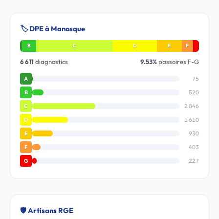
🏷️ DPE à Manosque
B
C
D
E
F
6 611
diagnostics
9.53%
passoires F-G
75
A
520
B
2 846
C
1 610
D
930
E
403
F
227
G
🛡️ Artisans RGE