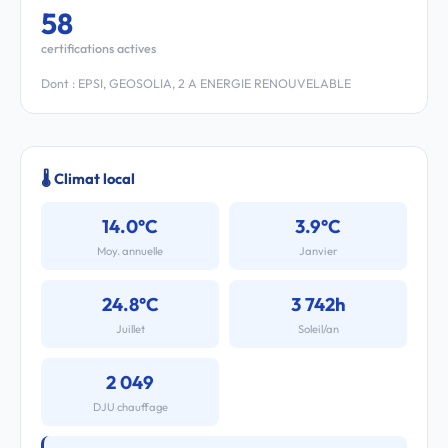
58
certifications actives
Dont : EPSI, GEOSOLIA, 2 A ENERGIE RENOUVELABLE
🌡️ Climat local
14.0°C
3.9°C
Moy. annuelle
Janvier
24.8°C
3 742h
Juillet
Soleil/an
2 049
DJU chauffage