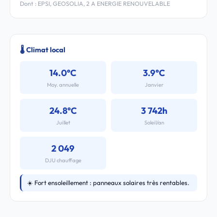
Dont : EPSI, GEOSOLIA, 2 A ENERGIE RENOUVELABLE
🌡️ Climat local
14.0°C
3.9°C
Moy. annuelle
Janvier
24.8°C
3 742h
Juillet
Soleil/an
2 049
DJU chauffage
☀️ Fort ensoleillement : panneaux solaires très rentables.