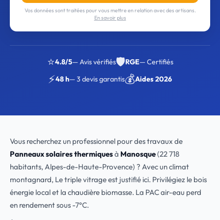
Vos données sont traitées pour vous mettre en relation avec des artisans.
En savoir plus
⭐
🛡️
4.8/5
— Avis vérifiés
RGE
— Certifiés
⚡
💰
48 h
— 3 devis garantis
Aides 2026
Vous recherchez un professionnel pour des travaux de
Panneaux solaires thermiques
à
Manosque
(22 718
habitants, Alpes-de-Haute-Provence) ? Avec un climat
montagnard, Le triple vitrage est justifié ici. Privilégiez le bois
énergie local et la chaudière biomasse. La PAC air-eau perd
en rendement sous -7°C.