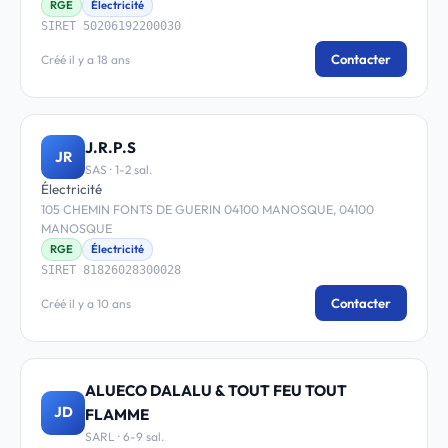
RGE
Électricité
SIRET 50206192200030
Contacter
Créé il y a 18 ans
J.R.P.S
JR
SAS · 1-2 sal.
Électricité
105 CHEMIN FONTS DE GUERIN 04100 MANOSQUE, 04100
MANOSQUE
RGE
Électricité
SIRET 81826028300028
Contacter
Créé il y a 10 ans
ALUECO DALALU & TOUT FEU TOUT
JD
FLAMME
SARL · 6-9 sal.