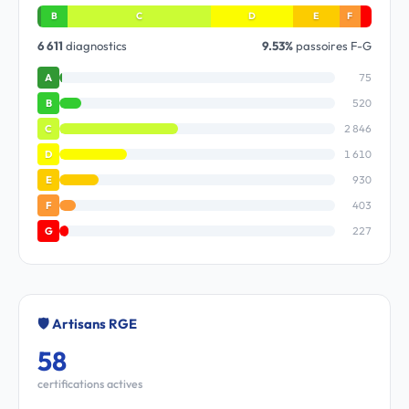
B
C
D
E
F
6 611
diagnostics
9.53%
passoires F-G
75
A
520
B
2 846
C
1 610
D
930
E
403
F
227
G
🛡️ Artisans RGE
58
certifications actives