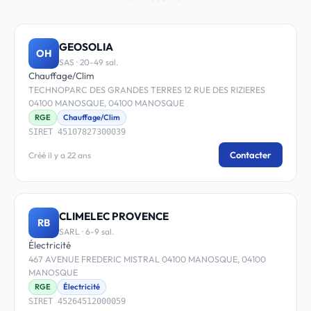
GEOSOLIA
OH
SAS · 20-49 sal.
Chauffage/Clim
TECHNOPARC DES GRANDES TERRES 12 RUE DES RIZIERES
04100 MANOSQUE, 04100 MANOSQUE
RGE
Chauffage/Clim
SIRET 45107827300039
Contacter
Créé il y a 22 ans
CLIMELEC PROVENCE
RB
SARL · 6-9 sal.
Électricité
467 AVENUE FREDERIC MISTRAL 04100 MANOSQUE, 04100
MANOSQUE
RGE
Électricité
SIRET 45264512000059