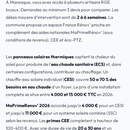
À Manosque, vous avez accès à plusieurs artisans RGE
locaux. Demandez au minimum 3 devis pour comparer. Les
délais moyens d'intervention sont de
2 à 6 semaines
. La
commune propose un espace France Rénov' proche en
complément des aides nationales MaPrimeRénov' (sous
conditions de revenus), CEE et éco-PTZ.
Les
panneaux solaires thermiques
captent la chaleur du
soleil pour produire de l'
eau chaude sanitaire (ECS)
et, dans
certaines configurations, contribuer au chauffage. Un
chauffe-eau solaire individuel (
CESI
) couvre
50 a 70 % des
besoins en eau chaude
d'un foyer. Le prix d'une installation
complete se situe entre
4 000 et 15 000 € TTC
en 2026.
MaPrimeRenov' 2026
accorde jusqu'a
4 000 €
pour un CESI
et jusqu'a
11 000 €
pour un systeme solaire combine (SSC)
selon les revenus. Les
primes CEE
completent a hauteur de
100-400 €. Avec une duree de vie de
20 a 30 ans
et un