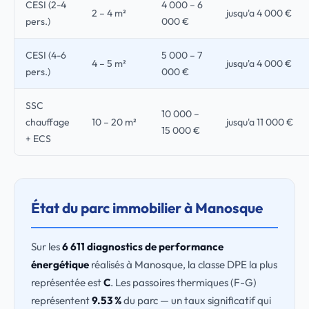
CESI (2-4
4 000 – 6
2 – 4 m²
jusqu'a 4 000 €
pers.)
000 €
CESI (4-6
5 000 – 7
4 – 5 m²
jusqu'a 4 000 €
pers.)
000 €
SSC
10 000 –
chauffage
10 – 20 m²
jusqu'a 11 000 €
15 000 €
+ ECS
État du parc immobilier à Manosque
Sur les
6 611 diagnostics de performance
énergétique
réalisés à Manosque, la classe DPE la plus
représentée est
C
. Les passoires thermiques (F-G)
représentent
9.53 %
du parc — un taux significatif qui