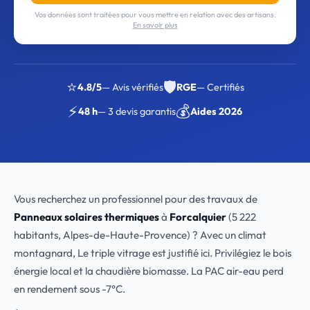
Vos données sont traitées pour vous mettre en relation avec des artisans.
En savoir plus
⭐
🛡️
4.8/5
— Avis vérifiés
RGE
— Certifiés
⚡
💰
48 h
— 3 devis garantis
Aides 2026
Vous recherchez un professionnel pour des travaux de
Panneaux solaires thermiques
à
Forcalquier
(5 222
habitants, Alpes-de-Haute-Provence) ? Avec un climat
montagnard, Le triple vitrage est justifié ici. Privilégiez le bois
énergie local et la chaudière biomasse. La PAC air-eau perd
en rendement sous -7°C.