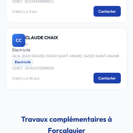
SIRET 92320444000021
Contacter
Créé il y a 3 ans
CLAUDE CHAIX
CC
EI
Électricité
QUA JEAN GRAND 04300 SAINT-MAIME, 04300 SAINT-MAIME
Électricité
SIRET 34762470200028
Contacter
Créé il y a 45 ans
Travaux complémentaires à
Forcalquier