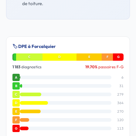
de toiture.
🏷️ DPE à Forcalquier
C
D
E
F
G
1 183
diagnostics
19.70%
passoires F-G
6
A
31
B
279
C
364
D
270
E
120
F
113
G