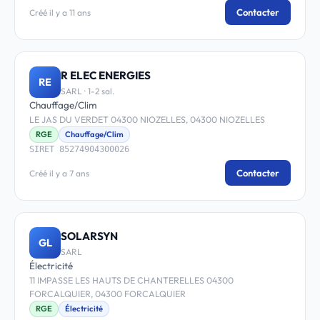
Contacter
Créé il y a 11 ans
R ELEC ENERGIES
RE
SARL · 1-2 sal.
Chauffage/Clim
LE JAS DU VERDET 04300 NIOZELLES, 04300 NIOZELLES
RGE
Chauffage/Clim
SIRET 85274904300026
Contacter
Créé il y a 7 ans
SOLARSYN
GL
SARL
Électricité
11 IMPASSE LES HAUTS DE CHANTERELLES 04300
FORCALQUIER, 04300 FORCALQUIER
RGE
Électricité