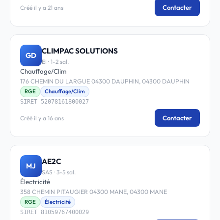
Contacter
Créé il y a 21 ans
CLIMPAC SOLUTIONS
GD
EI · 1-2 sal.
Chauffage/Clim
176 CHEMIN DU LARGUE 04300 DAUPHIN, 04300 DAUPHIN
RGE
Chauffage/Clim
SIRET 52078161800027
Contacter
Créé il y a 16 ans
AE2C
MJ
SAS · 3-5 sal.
Électricité
358 CHEMIN PITAUGIER 04300 MANE, 04300 MANE
RGE
Électricité
SIRET 81059767400029