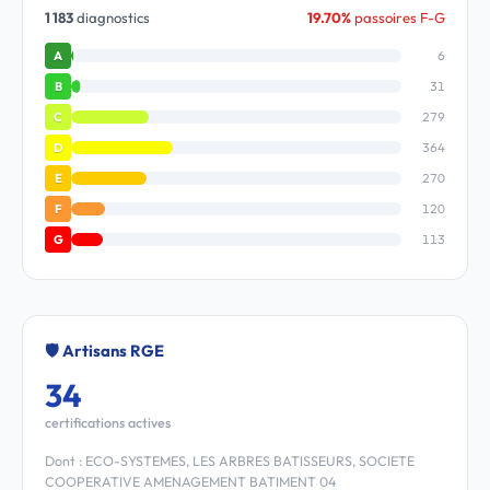
1 183
diagnostics
19.70%
passoires F-G
6
A
31
B
279
C
364
D
270
E
120
F
113
G
🛡️ Artisans RGE
34
certifications actives
Dont : ECO-SYSTEMES, LES ARBRES BATISSEURS, SOCIETE
COOPERATIVE AMENAGEMENT BATIMENT 04