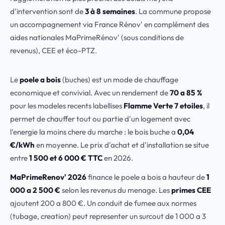
d'intervention sont de
3 à 8 semaines
. La commune propose
un accompagnement via France Rénov' en complément des
aides nationales MaPrimeRénov' (sous conditions de
revenus), CEE et éco-PTZ.
Le
poele a bois
(buches) est un mode de chauffage
economique et convivial. Avec un rendement de
70 a 85 %
pour les modeles recents labellises
Flamme Verte 7 etoiles
, il
permet de chauffer tout ou partie d'un logement avec
l'energie la moins chere du marche : le bois buche a
0,04
€/kWh
en moyenne. Le prix d'achat et d'installation se situe
entre
1 500 et 6 000 € TTC
en 2026.
MaPrimeRenov' 2026
finance le poele a bois a hauteur de
1
000 a 2 500 €
selon les revenus du menage. Les
primes CEE
ajoutent 200 a 800 €. Un conduit de fumee aux normes
(tubage, creation) peut representer un surcout de 1 000 a 3