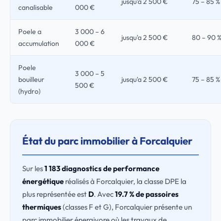
jusqu'a 2 500 €
75 – 85 %
canalisable
000 €
Poele a
3 000 – 6
jusqu'a 2 500 €
80 – 90 
accumulation
000 €
Poele
3 000 – 5
bouilleur
jusqu'a 2 500 €
75 – 85 %
500 €
(hydro)
État du parc immobilier à Forcalquier
Sur les
1 183 diagnostics de performance
énergétique
réalisés à Forcalquier, la classe DPE la
plus représentée est
D
. Avec
19.7 % de passoires
thermiques
(classes F et G), Forcalquier présente un
parc immobilier énergivore où les travaux de