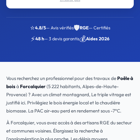
⭐
🛡️
4.8/5
— Avis vérifiés
RGE
— Certifiés
⚡
💰
48 h
— 3 devis garantis
Aides 2026
Vous recherchez un professionnel pour des travaux de
Poêle à
bois
à
Forcalquier
(5 222 habitants, Alpes-de-Haute-
Provence) ? Avec un climat montagnard, Le triple vitrage est
justifié ici. Privilégiez le bois énergie local et la chaudière
biomasse. La PAC air-eau perd en rendement sous -7°C.
À Forcalquier, vous avez accès à des artisans RGE du secteur
et communes voisines. Élargissez la recherche à
l'agglomération la plus proche. Les délais moyens