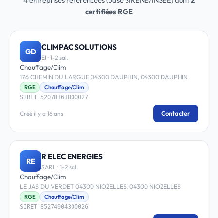
4 entreprises référencées (base SIRENE/INSEE) dont
2
certifiées RGE
CLIMPAC SOLUTIONS
GD
EI · 1-2 sal.
Chauffage/Clim
176 CHEMIN DU LARGUE 04300 DAUPHIN, 04300 DAUPHIN
RGE
Chauffage/Clim
SIRET 52078161800027
Contacter
Créé il y a 16 ans
R ELEC ENERGIES
RE
SARL · 1-2 sal.
Chauffage/Clim
LE JAS DU VERDET 04300 NIOZELLES, 04300 NIOZELLES
RGE
Chauffage/Clim
SIRET 85274904300026