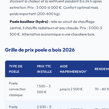
stockent la chaleur et la restituent pendant 8 a 24 h apres
extinction. Prix : 3 000-6 000 €. Confort optimal mais
poids important (200-600 kg).
Poele bouilleur (hydro)
: relie au circuit de chauffage
central, il chauffe radiateurs et eau chaude. Prix : 3 000-5
500 €. Alternative economique a une chaudiere bois.
Grille de prix poele a bois 2026
TYPE DE
PRIX TTC
AIDE
RENDEM
POELE
INSTALLE
MAPRIMERENOV'
Poele
1 500 – 3
convection
jusqu'a 2 500 €
70 – 80 %
500 €
classique
Poele
2 500 – 5