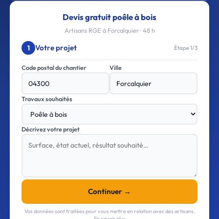
Devis gratuit poêle à bois
Artisans RGE à Forcalquier · 48 h
Votre projet
1
Étape 1/3
Code postal du chantier
Ville
Travaux souhaités
Décrivez votre projet
Continuer →
Vos données sont traitées pour vous mettre en relation avec des artisans.
En savoir plus