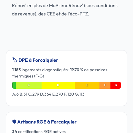
Rénov' en plus de MaPrimeRénov' (sous conditions
de revenus), des CEE et de l'éco-PTZ.
🏷️ DPE à Forcalquier
1 183
logements diagnostiqués ·
19.70 %
de passoires
thermiques (F-G)
C
D
E
F
G
A:6 B:31 C:279 D:364 E:270 F:120 G:113
🛡️ Artisans RGE à Forcalquier
34
certifications RGE actives