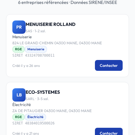
6 entreprises référencées · Données SIRENE/INSEE
MENUISERIE ROLLAND
PR
SAS · 1-2 sal.
Menuiserie
824 LE GRAND CHEMIN 04300 MANE, 04300 MANE
RGE
Menuiserie
SIRET 43324708700011
Contacter
Créé il y a 26 ans
ECO-SYSTEMES
LB
SARL · 3-5 sal.
Électricité
ZA DE PITAUGIER 04300 MANE, 04300 MANE
RGE
Électricité
SIRET 48384019500026
Contacter
Créé il y a 21 ans