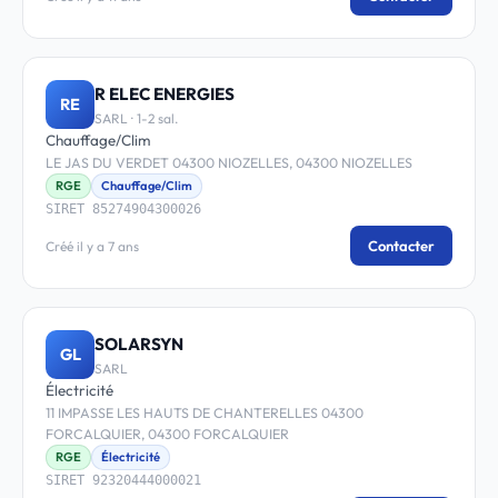
R ELEC ENERGIES
RE
SARL · 1-2 sal.
Chauffage/Clim
LE JAS DU VERDET 04300 NIOZELLES, 04300 NIOZELLES
RGE
Chauffage/Clim
SIRET 85274904300026
Contacter
Créé il y a 7 ans
SOLARSYN
GL
SARL
Électricité
11 IMPASSE LES HAUTS DE CHANTERELLES 04300
FORCALQUIER, 04300 FORCALQUIER
RGE
Électricité
SIRET 92320444000021