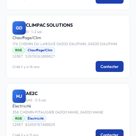
CLIMPAC SOLUTIONS
GD
EI · 1-2 sal.
Chauffage/Clim
176 CHEMIN DU LARGUE 04300 DAUPHIN, 04300 DAUPHIN
RGE
Chauffage/Clim
SIRET 52078161800027
Contacter
Créé il y a 16 ans
AE2C
MJ
SAS · 3-5 sal.
Électricité
358 CHEMIN PITAUGIER 04300 MANE, 04300 MANE
RGE
Électricité
SIRET 81059767400029
Contacter
Créé il y a 11 ans