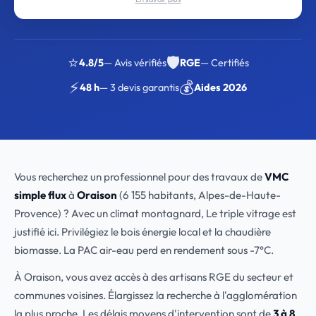
⭐
🛡️
4.8/5
— Avis vérifiés
RGE
— Certifiés
⚡
💰
48 h
— 3 devis garantis
Aides 2026
Vous recherchez un professionnel pour des travaux de
VMC
simple flux
à
Oraison
(6 155 habitants, Alpes-de-Haute-
Provence) ? Avec un climat montagnard, Le triple vitrage est
justifié ici. Privilégiez le bois énergie local et la chaudière
biomasse. La PAC air-eau perd en rendement sous -7°C.
À Oraison, vous avez accès à des artisans RGE du secteur et
communes voisines. Élargissez la recherche à l'agglomération
la plus proche. Les délais moyens d'intervention sont de
3 à 8