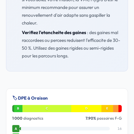
minimum recommande pour assurer un
renouvellement d'air adapte sans gaspiller la
chaleur.
Verifiez l'etancheite des gaines
: des gaines mal
raccordees ou percees reduisent l'efficacite de 30-
50 %. Utilisez des gaines rigides ou semi-rigides
pour les parcours longs.
🏷️ DPE à Oraison
B
C
D
E
1 000
diagnostics
7.90%
passoires F-G
16
A