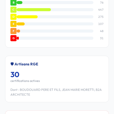
76
B
447
C
275
D
107
E
48
F
31
G
🛡️ Artisans RGE
30
certifications actives
Dont : BOUDOUARD PERE ET FILS, JEAN MARIE MORETTI, B2A
ARCHITECTE