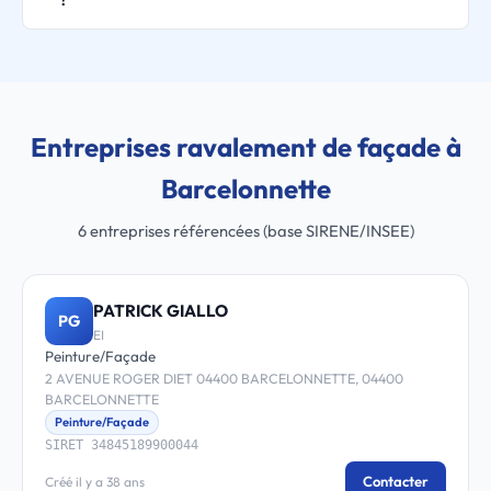
?
Entreprises ravalement de façade à
Barcelonnette
6 entreprises référencées (base SIRENE/INSEE)
PATRICK GIALLO
PG
EI
Peinture/Façade
2 AVENUE ROGER DIET 04400 BARCELONNETTE, 04400
BARCELONNETTE
Peinture/Façade
SIRET 34845189900044
Contacter
Créé il y a 38 ans