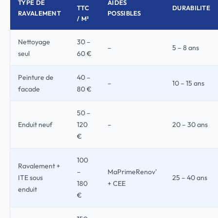
TYPE DE
AIDES
TTC
DURABILITE
RAVALEMENT
POSSIBLES
/ M²
Nettoyage
30 –
–
5 – 8 ans
seul
60 €
Peinture de
40 –
–
10 – 15 ans
facade
80 €
50 –
Enduit neuf
120
–
20 – 30 ans
€
100
Ravalement +
–
MaPrimeRenov'
ITE sous
25 – 40 ans
180
+ CEE
enduit
€