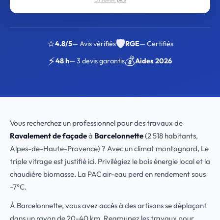
⭐
🛡️
4.8/5
— Avis vérifiés
RGE
— Certifiés
⚡
💰
48 h
— 3 devis garantis
Aides 2026
Vous recherchez un professionnel pour des travaux de
Ravalement de façade
à
Barcelonnette
(2 518 habitants,
Alpes-de-Haute-Provence) ? Avec un climat montagnard, Le
triple vitrage est justifié ici. Privilégiez le bois énergie local et la
chaudière biomasse. La PAC air-eau perd en rendement sous
-7°C.
À Barcelonnette, vous avez accès à des artisans se déplaçant
dans un rayon de 20-40 km. Regroupez les travaux pour