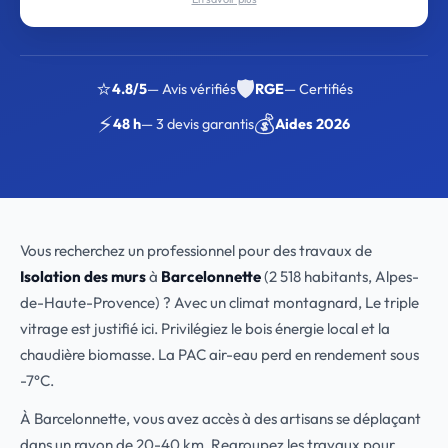
⭐
🛡️
4.8/5
— Avis vérifiés
RGE
— Certifiés
⚡
💰
48 h
— 3 devis garantis
Aides 2026
Vous recherchez un professionnel pour des travaux de
Isolation des murs
à
Barcelonnette
(2 518 habitants, Alpes-
de-Haute-Provence) ? Avec un climat montagnard, Le triple
vitrage est justifié ici. Privilégiez le bois énergie local et la
chaudière biomasse. La PAC air-eau perd en rendement sous
-7°C.
À Barcelonnette, vous avez accès à des artisans se déplaçant
dans un rayon de 20-40 km. Regroupez les travaux pour