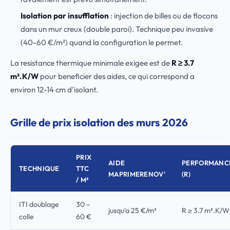
Isolation par insufflation
: injection de billes ou de flocons
dans un mur creux (double paroi). Technique peu invasive
(40-60 €/m²) quand la configuration le permet.
La resistance thermique minimale exigee est de
R ≥ 3.7
m².K/W
pour beneficier des aides, ce qui correspond a
environ 12-14 cm d'isolant.
Grille de prix isolation des murs 2026
PRIX
AIDE
PERFORMANC
TECHNIQUE
TTC
MAPRIMERENOV'
(R)
/ M²
ITI doublage
30 –
jusqu'a 25 €/m²
R ≥ 3.7 m².K/W
colle
60 €