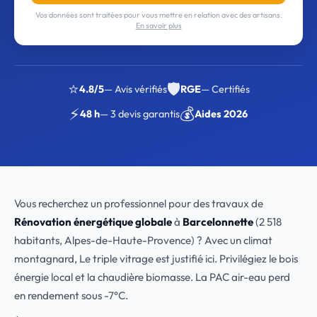
Vos données sont traitées pour vous mettre en relation avec des artisans.
En savoir plus
⭐
🛡️
4.8/5
— Avis vérifiés
RGE
— Certifiés
⚡
💰
48 h
— 3 devis garantis
Aides 2026
Vous recherchez un professionnel pour des travaux de
Rénovation énergétique globale
à
Barcelonnette
(2 518
habitants, Alpes-de-Haute-Provence) ? Avec un climat
montagnard, Le triple vitrage est justifié ici. Privilégiez le bois
énergie local et la chaudière biomasse. La PAC air-eau perd
en rendement sous -7°C.