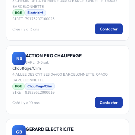
3 CHEMIN DE LA FARRIERE 04400 BARCELONNETTE, 04400
BARCELONNETTE
RGE
Électricité
SIRET 79175237100025
Contacter
Créé il y a 13 ans
ACTION PRO CHAUFFAGE
NS
SARL · 3-5 sal.
Chauffage/Clim
4 ALLEE DES CYTISES 04400 BARCELONNETTE, 04400
BARCELONNETTE
RGE
Chauffage/Clim
SIRET 81929612000010
Contacter
Créé il y a 10 ans
GERARD ELECTRICITE
GB