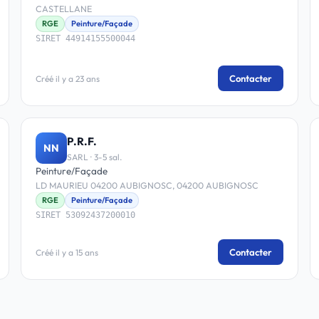
CASTELLANE
RGE
Peinture/Façade
SIRET 44914155500044
Contacter
Créé il y a 23 ans
P.R.F.
NN
SARL · 3-5 sal.
Peinture/Façade
LD MAURIEU 04200 AUBIGNOSC, 04200 AUBIGNOSC
RGE
Peinture/Façade
SIRET 53092437200010
Contacter
Créé il y a 15 ans