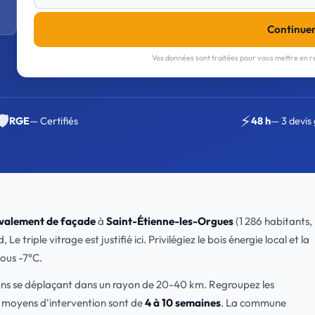
Continue
Vos données sont traitées pour vous mettre en re
🛡️
⚡
RGE
— Certifiés
48 h
— 3 devis 
valement de façade
à
Saint-Étienne-les-Orgues
(1 286 habitants,
iple vitrage est justifié ici. Privilégiez le bois énergie local et la
ous -7°C.
sans se déplaçant dans un rayon de 20-40 km. Regroupez les
s moyens d'intervention sont de
4 à 10 semaines
. La commune