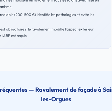
 mairies imposent un ravalement tous les 10 ans avec mise en
banisme.
realable (200-500 €) identifie les pathologies et evite les
est obligatoire si le ravalement modifie l'aspect exterieur
 l'ABF est requis.
fréquentes — Ravalement de façade à Sai
les-Orgues