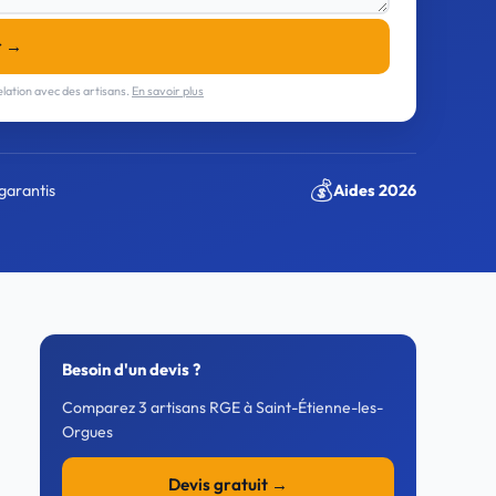
r →
lation avec des artisans.
En savoir plus
💰
garantis
Aides 2026
Besoin d'un devis ?
Comparez 3 artisans RGE à Saint-Étienne-les-
Orgues
Devis gratuit →