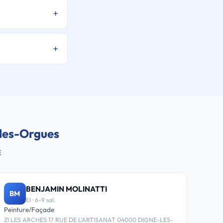
-les-Orgues
E
BENJAMIN MOLINATTI
BM
EI · 6-9 sal.
Peinture/Façade
ZI LES ARCHES 17 RUE DE L'ARTISANAT 04000 DIGNE-LES-