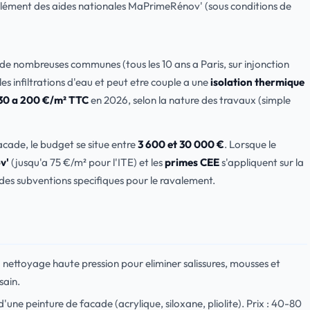
plément des aides nationales MaPrimeRénov' (sous conditions de
 de nombreuses communes (tous les 10 ans a Paris, sur injonction
 les infiltrations d'eau et peut etre couple a une
isolation thermique
30 a 200 €/m² TTC
en 2026, selon la nature des travaux (simple
cade, le budget se situe entre
3 600 et 30 000 €
. Lorsque le
v'
(jusqu'a 75 €/m² pour l'ITE) et les
primes CEE
s'appliquent sur la
t des subventions specifiques pour le ravalement.
ttoyage haute pression pour eliminer salissures, mousses et
sain.
'une peinture de facade (acrylique, siloxane, pliolite). Prix : 40-80