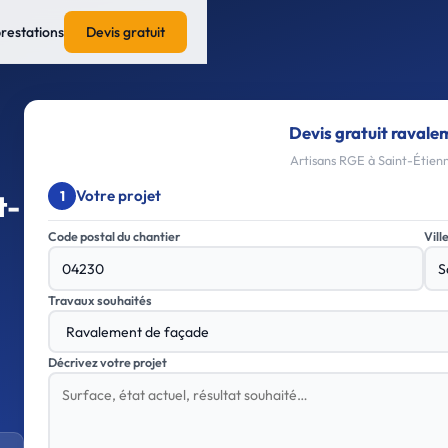
prestations
Devis gratuit
Devis gratuit ravale
Artisans RGE à Saint-Étienn
Votre projet
1
t-
Code postal du chantier
Vill
Travaux souhaités
Décrivez votre projet