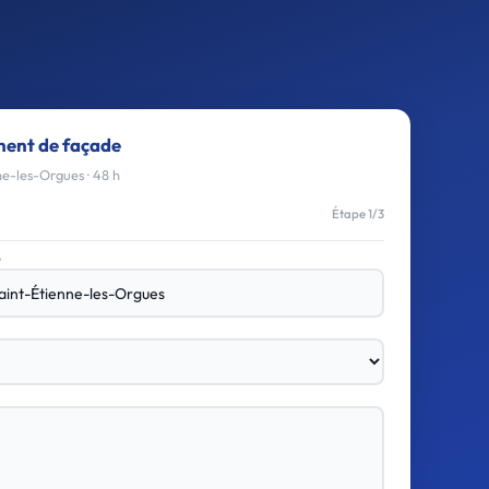
ment de façade
e-les-Orgues · 48 h
Étape 1/3
e