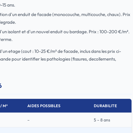
-15 ans.
ication d'un enduit de facade (monocouche, multicouche, chaux). Prix
 degrade.
d'un isolant et d'un nouvel enduit ou bardage. Prix : 100-200 €/m².
 terme.
'un etage (cout : 10-25 €/m² de facade, inclus dans les prix ci-
nde pour identifier les pathologies (fissures, decollements,
6
/ M²
AIDES POSSIBLES
DURABILITE
–
5 – 8 ans