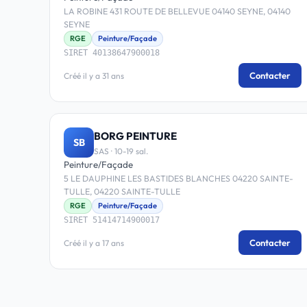
LA ROBINE 431 ROUTE DE BELLEVUE 04140 SEYNE, 04140
SEYNE
RGE
Peinture/Façade
SIRET 40138647900018
Contacter
Créé il y a 31 ans
BORG PEINTURE
SB
SAS · 10-19 sal.
Peinture/Façade
5 LE DAUPHINE LES BASTIDES BLANCHES 04220 SAINTE-
TULLE, 04220 SAINTE-TULLE
RGE
Peinture/Façade
SIRET 51414714900017
Contacter
Créé il y a 17 ans