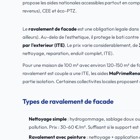
propose les aides nationales accessibles partout en com
revenus), CEE et éco-PTZ.
Le
ravalement de facade
est une obligation legale dans
ailleurs). Au-dela de l'esthetique, il protege le bati contre
par l'exterieur (ITE)
. Le prix varie considerablement, de
nettoyage, reparation, enduit complet, ITE).
Pour une maison de 100 m² avec environ 120-150 m² de fa
ravalement est couple a une ITE, les aides
MaPrimeReno
partie isolation. Certaines collectivites locales proposen
Types de ravalement de facade
Nettoyage simple
: hydrogommage, sablage doux ou ne
pollution. Prix : 30-60 €/m². Suffisant si le support est 
Ravalement avec peinture
: nettoyage + application d