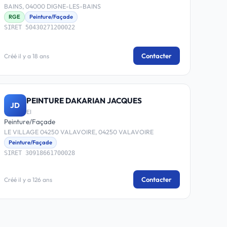
BAINS, 04000 DIGNE-LES-BAINS
RGE
Peinture/Façade
SIRET 50430271200022
Contacter
Créé il y a 18 ans
PEINTURE DAKARIAN JACQUES
JD
EI
Peinture/Façade
LE VILLAGE 04250 VALAVOIRE, 04250 VALAVOIRE
Peinture/Façade
SIRET 30918661700028
Contacter
Créé il y a 126 ans