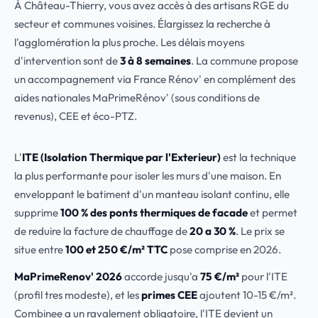
À Château-Thierry, vous avez accès à des artisans RGE du
secteur et communes voisines. Élargissez la recherche à
l'agglomération la plus proche. Les délais moyens
d'intervention sont de
3 à 8 semaines
. La commune propose
un accompagnement via France Rénov' en complément des
aides nationales MaPrimeRénov' (sous conditions de
revenus), CEE et éco-PTZ.
L'
ITE (Isolation Thermique par l'Exterieur)
est la technique
la plus performante pour isoler les murs d'une maison. En
enveloppant le batiment d'un manteau isolant continu, elle
supprime
100 % des ponts thermiques de facade
et permet
de reduire la facture de chauffage de
20 a 30 %
. Le prix se
situe entre
100 et 250 €/m² TTC
pose comprise en 2026.
MaPrimeRenov' 2026
accorde jusqu'a
75 €/m²
pour l'ITE
(profil tres modeste), et les
primes CEE
ajoutent 10-15 €/m².
Combinee a un ravalement obligatoire, l'ITE devient un