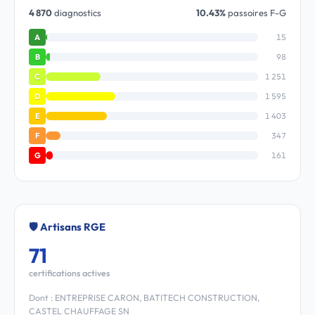
4 870
diagnostics
10.43%
passoires F-G
15
A
98
B
1 251
C
1 595
D
1 403
E
347
F
161
G
🛡️ Artisans RGE
71
certifications actives
Dont : ENTREPRISE CARON, BATITECH CONSTRUCTION,
CASTEL CHAUFFAGE SN