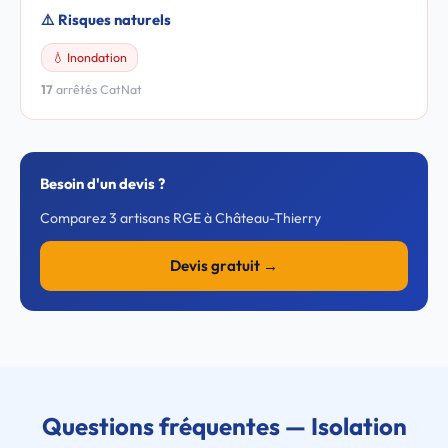
⚠️ Risques naturels
💧 Inondation
17
arrêtés CatNat
Besoin d'un devis ?
Comparez 3 artisans RGE à Château-Thierry
Devis gratuit →
Questions fréquentes — Isolation