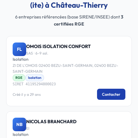
(ite) à Château-Thierry
6 entreprises référencées (base SIRENE/INSEE) dont
3
certifiées RGE
OMOIS ISOLATION CONFORT
FL
SAS · 6-9 sal.
Isolation
ZI DE L'OMOIS 02400 BEZU-SAINT-GERMAIN, 02400 BEZU-
SAINT-GERMAIN
RGE
Isolation
SIRET 41195294800023
Contacter
Créé il y a 29 ans
NICOLAS BRANCHARD
NB
EI
Isolation