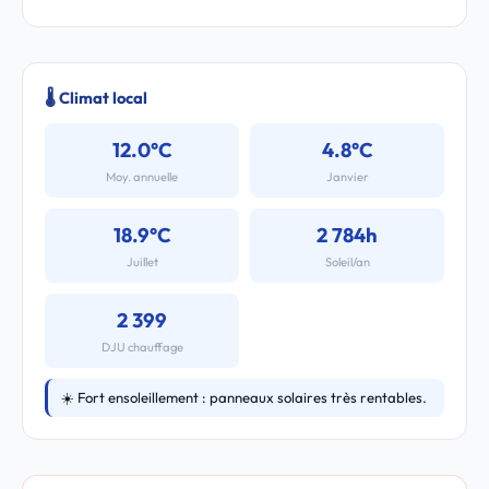
🌡️ Climat local
12.0°C
4.8°C
Moy. annuelle
Janvier
18.9°C
2 784h
Juillet
Soleil/an
2 399
DJU chauffage
☀️ Fort ensoleillement : panneaux solaires très rentables.