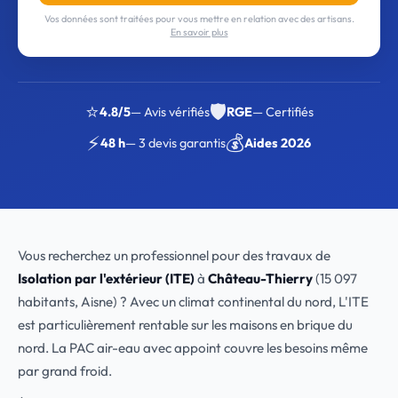
Vos données sont traitées pour vous mettre en relation avec des artisans.
En savoir plus
⭐
🛡️
4.8/5
— Avis vérifiés
RGE
— Certifiés
⚡
💰
48 h
— 3 devis garantis
Aides 2026
Vous recherchez un professionnel pour des travaux de
Isolation par l'extérieur (ITE)
à
Château-Thierry
(15 097
habitants, Aisne) ? Avec un climat continental du nord, L'ITE
est particulièrement rentable sur les maisons en brique du
nord. La PAC air-eau avec appoint couvre les besoins même
par grand froid.