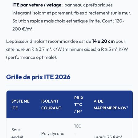
ITE par veture / vetage
: panneaux prefabriques
integrant isolant et parement, fixes directement sur le mur.
Solution rapide mais choix esthetique limite. Cout : 120-
200 €/m².
L'epaisseur d'isolant recommandee est de
14 a 20 cm
pour
atteindre un R ≥ 3.7 m².K/W (minimum aides) a R ≥ 5 m².K/W
(performance optimale).
Grille de prix ITE 2026
PRIX
SYSTEME
ISOLANT
AIDE
TTC
ITE
COURANT
MAPRIMERENOV'
/ M²
100
Sous
Polystyrene
–
enduit
jusqu'a 75 €/m²