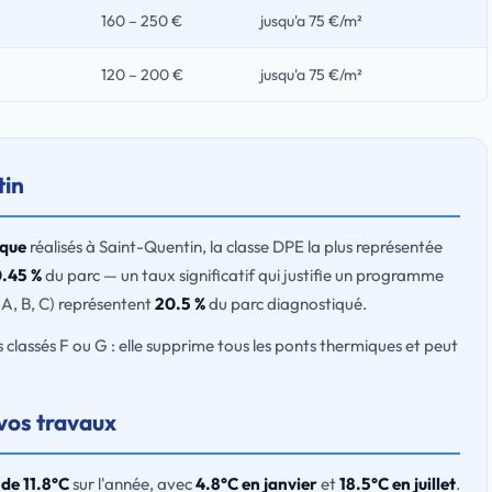
160 – 250 €
jusqu'a 75 €/m²
120 – 200 €
jusqu'a 75 €/m²
tin
ique
réalisés à Saint-Quentin, la classe DPE la plus représentée
0.45 %
du parc — un taux significatif qui justifie un programme
(A, B, C) représentent
20.5 %
du parc diagnostiqué.
ts classés F ou G : elle supprime tous les ponts thermiques et peut
 vos travaux
de 11.8°C
sur l'année, avec
4.8°C en janvier
et
18.5°C en juillet
.