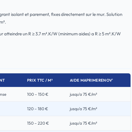
rant isolant et parement, fixes directement sur le mur. Solution
m².
r atteindre un R ≥ 3.7 m².K/W (minimum aides) a R ≥ 5 m².K/W
NT
PRIX TTC / M²
AIDE MAPRIMERENOV'
anse
100 – 150 €
jusqu'a 75 €/m²
120 – 180 €
jusqu'a 75 €/m²
150 – 220 €
jusqu'a 75 €/m²