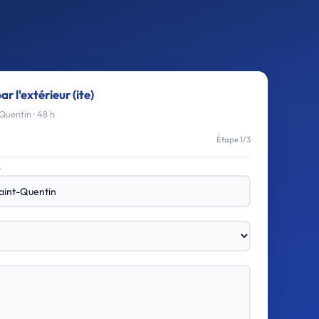
ar l'extérieur (ite)
Quentin · 48 h
Étape 1/3
e