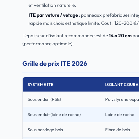
et ventilation naturelle.
ITE par veture / vetage
: panneaux prefabriques integ
rapide mais choix esthetique limite. Cout : 120-200 €/
L'epaisseur d'isolant recommandee est de
14 a 20 cm
pou
(performance optimale).
Grille de prix ITE 2026
SYSTEME ITE
ISOLANT COURA
Sous enduit (PSE)
Polystyrene exp
Sous enduit (laine de roche)
Laine de roche
Sous bardage bois
Fibre de bois