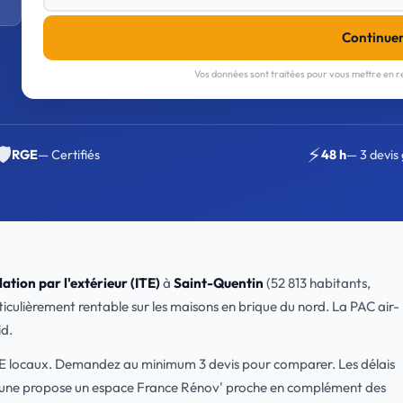
Continue
Vos données sont traitées pour vous mettre en re
🛡️
⚡
RGE
— Certifiés
48 h
— 3 devis 
lation par l'extérieur (ITE)
à
Saint-Quentin
(52 813 habitants,
ticulièrement rentable sur les maisons en brique du nord. La PAC air-
id.
RGE locaux. Demandez au minimum 3 devis pour comparer. Les délais
une propose un espace France Rénov' proche en complément des