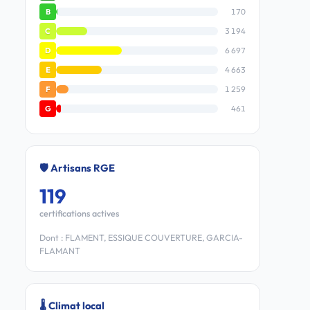
170
B
3 194
C
6 697
D
4 663
E
1 259
F
461
G
🛡️ Artisans RGE
119
certifications actives
Dont : FLAMENT, ESSIQUE COUVERTURE, GARCIA-
FLAMANT
🌡️ Climat local