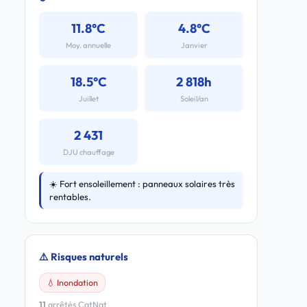
11.8°C
4.8°C
Moy. annuelle
Janvier
18.5°C
2 818h
Juillet
Soleil/an
2 431
DJU chauffage
☀️ Fort ensoleillement : panneaux solaires très
rentables.
⚠️ Risques naturels
💧 Inondation
11
arrêtés CatNat