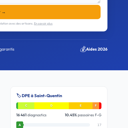
r →
lation avec des artisans.
En savoir plus
💰
garantis
Aides 2026
🏷️ DPE à Saint-Quentin
C
D
E
F
16 461
diagnostics
10.45%
passoires F-G
17
A