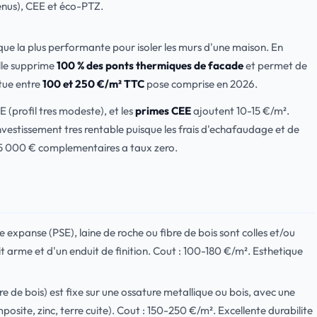
enus), CEE et éco-PTZ.
ique la plus performante pour isoler les murs d'une maison. En
lle supprime
100 % des ponts thermiques de facade
et permet de
itue entre
100 et 250 €/m² TTC
pose comprise en 2026.
E (profil tres modeste), et les
primes CEE
ajoutent 10-15 €/m².
nvestissement tres rentable puisque les frais d'echafaudage et de
15 000 € complementaires a taux zero.
expanse (PSE), laine de roche ou fibre de bois sont colles et/ou
it arme et d'un enduit de finition. Cout : 100-180 €/m². Esthetique
ibre de bois) est fixe sur une ossature metallique ou bois, avec une
posite, zinc, terre cuite). Cout : 150-250 €/m². Excellente durabilite