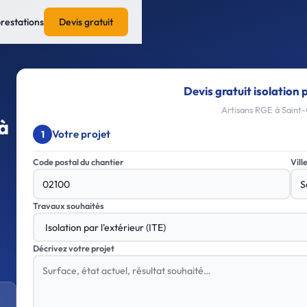
prestations
Devis gratuit
Devis gratuit isolation p
Artisans RGE à Saint-
 à
Votre projet
1
Code postal du chantier
Vill
Travaux souhaités
Décrivez votre projet