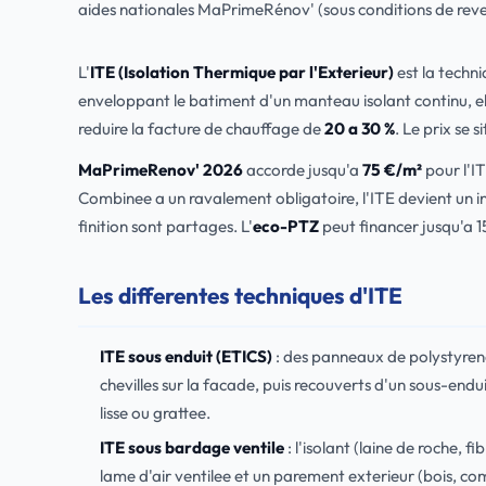
aides nationales MaPrimeRénov' (sous conditions de rev
L'
ITE (Isolation Thermique par l'Exterieur)
est la techn
enveloppant le batiment d'un manteau isolant continu, e
reduire la facture de chauffage de
20 a 30 %
. Le prix se s
MaPrimeRenov' 2026
accorde jusqu'a
75 €/m²
pour l'IT
Combinee a un ravalement obligatoire, l'ITE devient un i
finition sont partages. L'
eco-PTZ
peut financer jusqu'a 
Les differentes techniques d'ITE
ITE sous enduit (ETICS)
: des panneaux de polystyrene 
chevilles sur la facade, puis recouverts d'un sous-endu
lisse ou grattee.
ITE sous bardage ventile
: l'isolant (laine de roche, f
lame d'air ventilee et un parement exterieur (bois, com