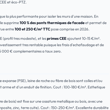
 CEE et éco-PTZ.
ique la plus performante pour isoler les murs d'une maison. En
lle supprime
100 % des ponts thermiques de facade
et permet de
itue entre
100 et 250 €/m² TTC
pose comprise en 2026.
E (profil tres modeste), et les
primes CEE
ajoutent 10-15 €/m².
nvestissement tres rentable puisque les frais d'echafaudage et de
15 000 € complementaires a taux zero.
expanse (PSE), laine de roche ou fibre de bois sont colles et/ou
it arme et d'un enduit de finition. Cout : 100-180 €/m². Esthetique
ibre de bois) est fixe sur une ossature metallique ou bois, avec une
posite, zinc, terre cuite). Cout : 150-250 €/m². Excellente durabilite