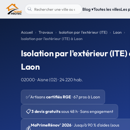
Blog ▾
Toutes les villes
Les 
Accueil
Travaux
Isolation par l'extérieur (ITE)
Laon
Isolation par l'extérieur (ITE) à Laon
Isolation par l'extérieur (ITE)
Laon
02000 · Aisne (02) · 24 220 hab.
✅
Artisans
certifiés RGE
· 67 pros à Laon
📋
3 devis gratuits
sous 48 h · Sans engagement
MaPrimeRénov' 2026
· Jusqu'à 90 % d'aides (sous
💰