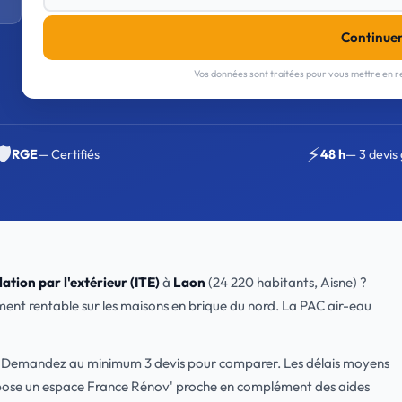
Continue
Vos données sont traitées pour vous mettre en re
🛡️
⚡
RGE
— Certifiés
48 h
— 3 devis 
lation par l'extérieur (ITE)
à
Laon
(24 220 habitants, Aisne) ?
ement rentable sur les maisons en brique du nord. La PAC air-eau
x. Demandez au minimum 3 devis pour comparer. Les délais moyens
ose un espace France Rénov' proche en complément des aides