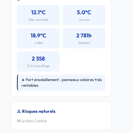
12.1°C
5.0°C
Moy. annuelle
Janvier
18.9°C
2 781h
Juillet
Soleil/an
2 358
DJU chauffage
☀️ Fort ensoleillement : panneaux solaires très
rentables.
⚠️ Risques naturels
19
arrêtés CatNat