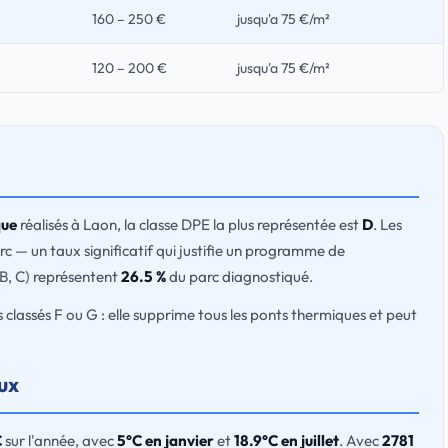
160 – 250 €
jusqu'a 75 €/m²
120 – 200 €
jusqu'a 75 €/m²
que
réalisés à Laon, la classe DPE la plus représentée est
D
. Les
c — un taux significatif qui justifie un programme de
 B, C) représentent
26.5 %
du parc diagnostiqué.
ts classés F ou G : elle supprime tous les ponts thermiques et peut
aux
C
sur l'année, avec
5°C en janvier
et
18.9°C en juillet
. Avec
2781