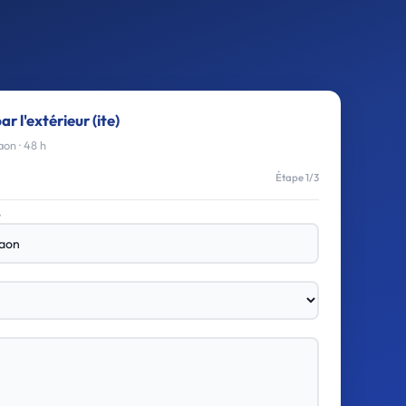
ar l'extérieur (ite)
on · 48 h
Étape 1/3
e