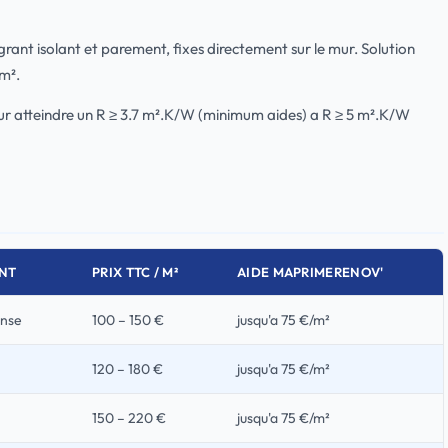
rant isolant et parement, fixes directement sur le mur. Solution
m².
r atteindre un R ≥ 3.7 m².K/W (minimum aides) a R ≥ 5 m².K/W
NT
PRIX TTC / M²
AIDE MAPRIMERENOV'
anse
100 – 150 €
jusqu'a 75 €/m²
120 – 180 €
jusqu'a 75 €/m²
150 – 220 €
jusqu'a 75 €/m²