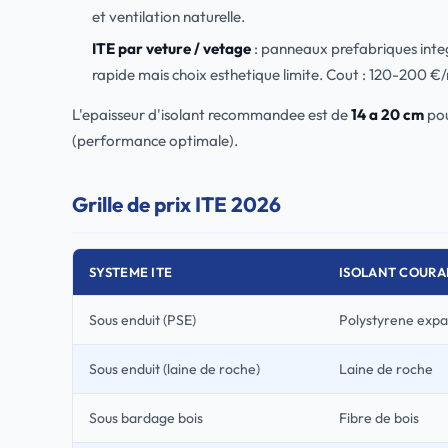
et ventilation naturelle.
ITE par veture / vetage
: panneaux prefabriques integ
rapide mais choix esthetique limite. Cout : 120-200 €/
L'epaisseur d'isolant recommandee est de
14 a 20 cm
pou
(performance optimale).
Grille de prix ITE 2026
SYSTEME ITE
ISOLANT COURA
Sous enduit (PSE)
Polystyrene exp
Sous enduit (laine de roche)
Laine de roche
Sous bardage bois
Fibre de bois