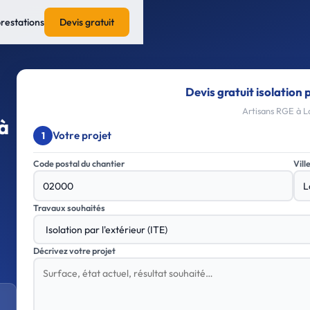
prestations
Devis gratuit
Devis gratuit isolation p
Artisans RGE à La
 à
Votre projet
1
Code postal du chantier
Vill
Travaux souhaités
Décrivez votre projet