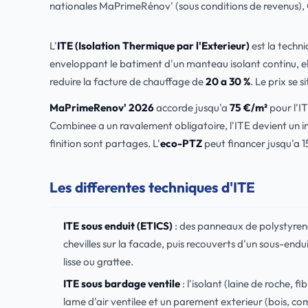
nationales MaPrimeRénov' (sous conditions de revenus),
L'
ITE (Isolation Thermique par l'Exterieur)
est la techn
enveloppant le batiment d'un manteau isolant continu, e
reduire la facture de chauffage de
20 a 30 %
. Le prix se s
MaPrimeRenov' 2026
accorde jusqu'a
75 €/m²
pour l'IT
Combinee a un ravalement obligatoire, l'ITE devient un i
finition sont partages. L'
eco-PTZ
peut financer jusqu'a 
Les differentes techniques d'ITE
ITE sous enduit (ETICS)
: des panneaux de polystyrene 
chevilles sur la facade, puis recouverts d'un sous-endu
lisse ou grattee.
ITE sous bardage ventile
: l'isolant (laine de roche, f
lame d'air ventilee et un parement exterieur (bois, com