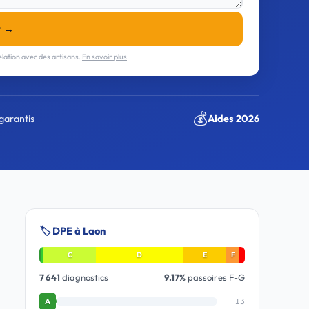
r →
lation avec des artisans.
En savoir plus
💰
garantis
Aides 2026
🏷️ DPE à Laon
C
D
E
F
7 641
diagnostics
9.17%
passoires F-G
13
A