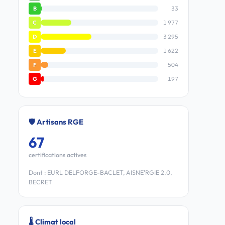
33
B
1 977
C
3 295
D
1 622
E
504
F
197
G
🛡️ Artisans RGE
67
certifications actives
Dont : EURL DELFORGE-BACLET, AISNE'RGIE 2.0,
BECRET
🌡️ Climat local