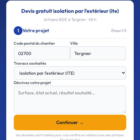
Devis gratuit isolation par l'extérieur (ite)
Artisans RGE à Tergnier · 48 h
Votre projet
1
Étape 1/3
Code postal du chantier
Ville
Travaux souhaités
Décrivez votre projet
Continuer →
Vos données sont traitées pour vous mettre en relation avec des artisans.
En savoir plus