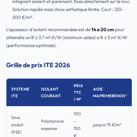
integrant isolant et parement, fixes directement sur le mur.
Solution rapide mais choix esthetique limite. Cout : 120-
200 €/m².
L'epaisseur d'isolant recommandee est de
14 a 20 cm
pour
atteindre un R ≥ 3.7 m².K/W (minimum aides) a R ≥ 5 m².K/W
(performance optimale).
Grille de prix ITE 2026
PRIX
SYSTEME
ISOLANT
AIDE
TTC
ITE
COURANT
MAPRIMERENOV'
/ M²
100
Sous
Polystyrene
–
enduit
jusqu'a 75 €/m²
expanse
150
(PSE)
€