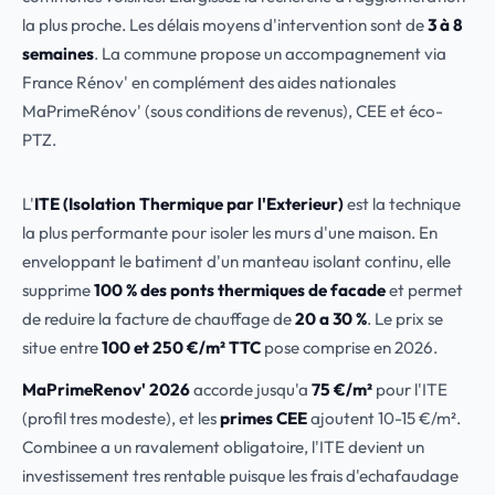
la plus proche. Les délais moyens d'intervention sont de
3 à 8
semaines
. La commune propose un accompagnement via
France Rénov' en complément des aides nationales
MaPrimeRénov' (sous conditions de revenus), CEE et éco-
PTZ.
L'
ITE (Isolation Thermique par l'Exterieur)
est la technique
la plus performante pour isoler les murs d'une maison. En
enveloppant le batiment d'un manteau isolant continu, elle
supprime
100 % des ponts thermiques de facade
et permet
de reduire la facture de chauffage de
20 a 30 %
. Le prix se
situe entre
100 et 250 €/m² TTC
pose comprise en 2026.
MaPrimeRenov' 2026
accorde jusqu'a
75 €/m²
pour l'ITE
(profil tres modeste), et les
primes CEE
ajoutent 10-15 €/m².
Combinee a un ravalement obligatoire, l'ITE devient un
investissement tres rentable puisque les frais d'echafaudage