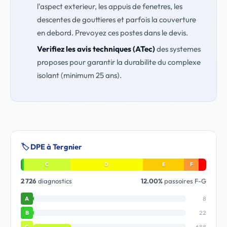
l'aspect exterieur, les appuis de fenetres, les
descentes de gouttieres et parfois la couverture
en debord. Prevoyez ces postes dans le devis.
Verifiez les avis techniques (ATec)
des systemes
proposes pour garantir la durabilite du complexe
isolant (minimum 25 ans).
🏷️ DPE à Tergnier
C
D
E
F
2 726
diagnostics
12.00%
passoires F-G
8
A
22
B
688
C