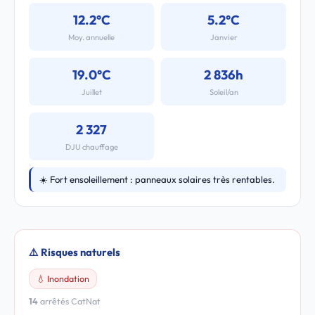
12.2°C
5.2°C
Moy. annuelle
Janvier
19.0°C
2 836h
Juillet
Soleil/an
2 327
DJU chauffage
☀️ Fort ensoleillement : panneaux solaires très rentables.
⚠️ Risques naturels
💧 Inondation
14
arrêtés CatNat