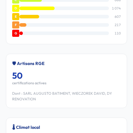
1 074
D
607
E
217
F
110
G
🛡️ Artisans RGE
50
certifications actives
Dont : SARL AUGUSTO BATIMENT, WIECZOREK DAVID, DY
RENOVATION
🌡️ Climat local