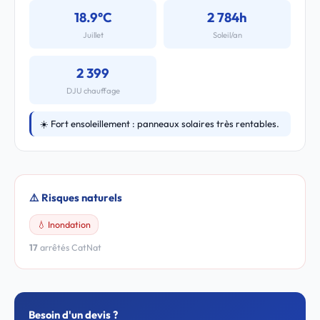
18.9°C
2 784h
Juillet
Soleil/an
2 399
DJU chauffage
☀️ Fort ensoleillement : panneaux solaires très rentables.
⚠️ Risques naturels
💧 Inondation
17
arrêtés CatNat
Besoin d'un devis ?