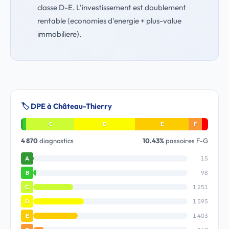
classe D-E. L'investissement est doublement
rentable (economies d'energie + plus-value
immobiliere).
🏷️ DPE à Château-Thierry
C
D
E
F
4 870
diagnostics
10.43%
passoires F-G
15
A
98
B
1 251
C
1 595
D
1 403
E