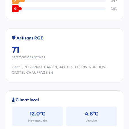
347
F
161
G
🛡️ Artisans RGE
71
certifications actives
Dont : ENTREPRISE CARON, BATITECH CONSTRUCTION,
CASTEL CHAUFFAGE SN
🌡️ Climat local
12.0°C
4.8°C
Moy. annuelle
Janvier