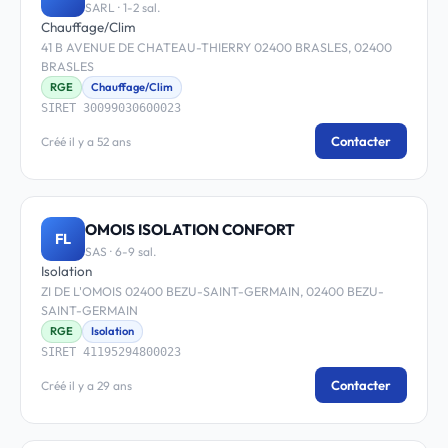
SARL · 1-2 sal.
Chauffage/Clim
41 B AVENUE DE CHATEAU-THIERRY 02400 BRASLES, 02400
BRASLES
RGE
Chauffage/Clim
SIRET 30099030600023
Contacter
Créé il y a 52 ans
OMOIS ISOLATION CONFORT
FL
SAS · 6-9 sal.
Isolation
ZI DE L'OMOIS 02400 BEZU-SAINT-GERMAIN, 02400 BEZU-
SAINT-GERMAIN
RGE
Isolation
SIRET 41195294800023
Contacter
Créé il y a 29 ans