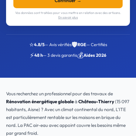
Continuer →
Vos données sont traitées pour vous mettre en relation avec des artisans.
En savoir plus
⭐
🛡️
4.8/5
— Avis vérifiés
RGE
— Certifiés
⚡
💰
48 h
— 3 devis garantis
Aides 2026
Vous recherchez un professionnel pour des travaux de
Rénovation énergétique globale
à
Château-Thierry
(15 097
habitants, Aisne) ? Avec un climat continental du nord, L'ITE
est particulièrement rentable sur les maisons en brique du
nord. La PAC air-eau avec appoint couvre les besoins même
par grand froid.