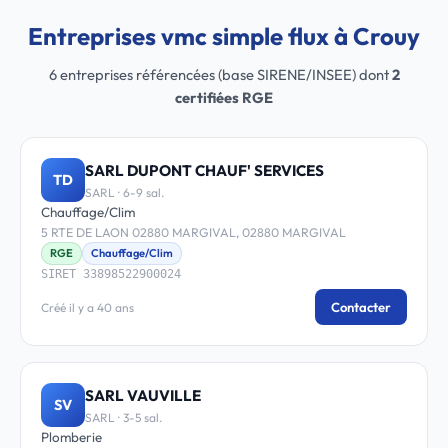
Entreprises vmc simple flux à Crouy
6 entreprises référencées (base SIRENE/INSEE) dont
2
certifiées RGE
SARL DUPONT CHAUF' SERVICES
TD
SARL · 6-9 sal.
Chauffage/Clim
5 RTE DE LAON 02880 MARGIVAL, 02880 MARGIVAL
RGE
Chauffage/Clim
SIRET 33898522900024
Contacter
Créé il y a 40 ans
SARL VAUVILLE
SV
SARL · 3-5 sal.
Plomberie