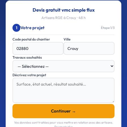
Devis gratuit vmc simple flux
Artisans RGE à Crouy · 48 h
Votre projet
1
Étape 1/3
Code postal du chantier
Ville
Travaux souhaités
Décrivez votre projet
Continuer →
Vos données sont traitées pour vous mettre en relation avec des artisans.
En savoir plus