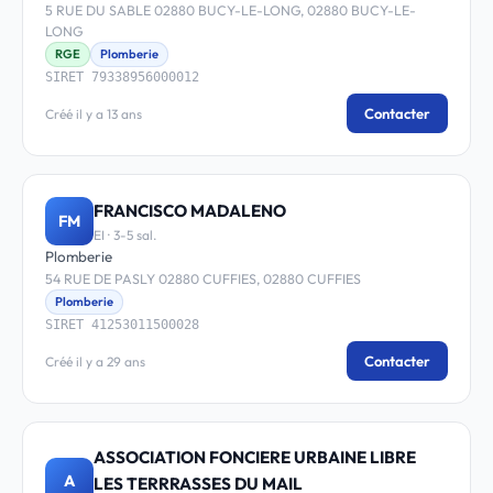
5 RUE DU SABLE 02880 BUCY-LE-LONG, 02880 BUCY-LE-
LONG
RGE
Plomberie
SIRET 79338956000012
Contacter
Créé il y a 13 ans
FRANCISCO MADALENO
FM
EI · 3-5 sal.
Plomberie
54 RUE DE PASLY 02880 CUFFIES, 02880 CUFFIES
Plomberie
SIRET 41253011500028
Contacter
Créé il y a 29 ans
ASSOCIATION FONCIERE URBAINE LIBRE
A
LES TERRRASSES DU MAIL