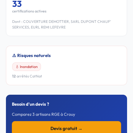
33
certifications actives
Dont : COUVERTURE DEMOTTIER, SARL DUPONT CHAUF'
SERVICES, EURL REMI LEFEVRE
⚠️ Risques naturels
💧 Inondation
12
arrêtés CatNat
Besoin d'un devis ?
Comparez 3 artisans RGE à Crouy
Devis gratuit →