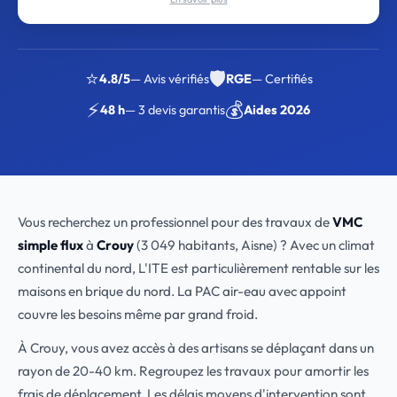
⭐
🛡️
4.8/5
— Avis vérifiés
RGE
— Certifiés
⚡
💰
48 h
— 3 devis garantis
Aides 2026
Vous recherchez un professionnel pour des travaux de
VMC
simple flux
à
Crouy
(3 049 habitants, Aisne) ? Avec un climat
continental du nord, L'ITE est particulièrement rentable sur les
maisons en brique du nord. La PAC air-eau avec appoint
couvre les besoins même par grand froid.
À Crouy, vous avez accès à des artisans se déplaçant dans un
rayon de 20-40 km. Regroupez les travaux pour amortir les
frais de déplacement. Les délais moyens d'intervention sont