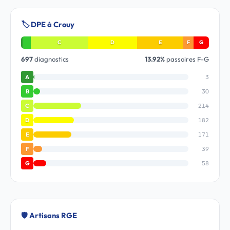
🏷️ DPE à Crouy
C
D
E
F
G
697
diagnostics
13.92%
passoires F-G
3
A
30
B
214
C
182
D
171
E
39
F
58
G
🛡️ Artisans RGE