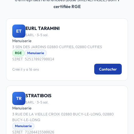
certifiée RGE
EURL TARAMINI
ET
SARL · 3-5 sal.
Menuiserie
3 SEN DES JARDINS 02880 CUFFIES, 02880 CUFFIES
RGE
Menuiserie
SIRET 52517892700014
Contacter
Créé il y a 16 ans
STRATIBOIS
TR
SARL · 3-5 sal.
Menuiserie
3 RUE DE LA VIEILLE CROIX 02880 BUCY-LE-LONG, 02880
BUCY-LE-LONG
Menuiserie
SIRET 71204415500026