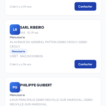
Contacter
Créé il y a 49 ans
SARL RIBEIRO
LR
SAS · 10-19 sal.
Menuiserie
34 AVENUE DU GENERAL PATTON 02880 CROUY, 02880
CROUY
Menuiserie
SIRET 38422933200026
Contacter
Créé il y a 34 ans
PHILIPPE GUIBERT
PG
EI
Menuiserie
6 RUE PRINCIPALE 02880 NEUVILLE-SUR-MARGIVAL, 02880
NEUVILLE-SUR-MARGIVAL