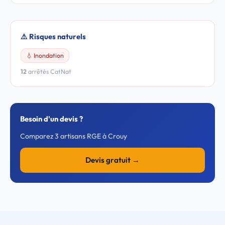
⚠️ Risques naturels
💧 Inondation
12
arrêtés CatNat
Besoin d'un devis ?
Comparez 3 artisans RGE à Crouy
Devis gratuit →