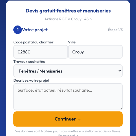
Devis gratuit fenêtres et menuiseries
Artisans RGE à Crouy · 48 h
Votre projet
1
Étape 1/3
Code postal du chantier
Ville
Travaux souhaités
Décrivez votre projet
Continuer →
Vos données sont traitées pour vous mettre en relation avec des artisans.
En savoir plus