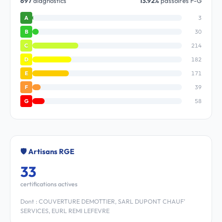
697
diagnostics
13.92%
passoires F-G
3
A
30
B
214
C
182
D
171
E
39
F
58
G
🛡️ Artisans RGE
33
certifications actives
Dont : COUVERTURE DEMOTTIER, SARL DUPONT CHAUF'
SERVICES, EURL REMI LEFEVRE