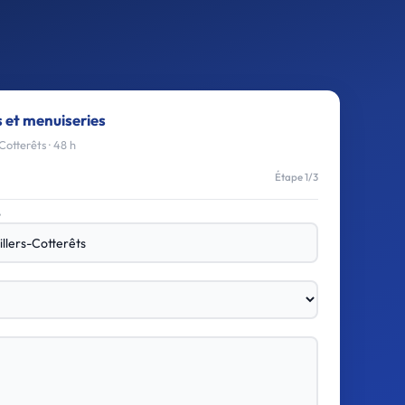
s et menuiseries
Cotterêts · 48 h
Étape 1/3
e