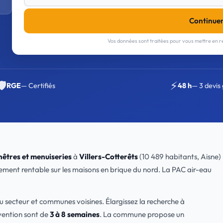
Continue
Vos données sont traitées pour vous mettre en re
🛡️
⚡
RGE
— Certifiés
48 h
— 3 devis 
nêtres et menuiseries
à
Villers-Cotterêts
(10 489 habitants, Aisne)
èrement rentable sur les maisons en brique du nord. La PAC air-eau
u secteur et communes voisines. Élargissez la recherche à
rvention sont de
3 à 8 semaines
. La commune propose un