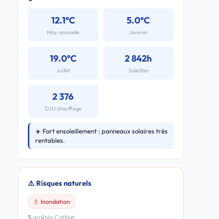
12.1°C
5.0°C
Moy. annuelle
Janvier
19.0°C
2 842h
Juillet
Soleil/an
2 376
DJU chauffage
☀️ Fort ensoleillement : panneaux solaires très
rentables.
⚠️ Risques naturels
💧 Inondation
5
arrêtés CatNat