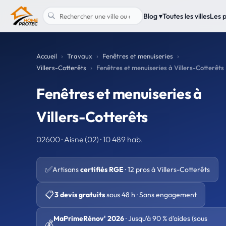
Blog ▾
Toutes les villes
Les 
Accueil
Travaux
Fenêtres et menuiseries
Villers-Cotterêts
Fenêtres et menuiseries à Villers-Cotterêts
Fenêtres et menuiseries à
Villers-Cotterêts
02600 · Aisne (02) · 10 489 hab.
✅
Artisans
certifiés RGE
· 12 pros à Villers-Cotterêts
📋
3 devis gratuits
sous 48 h · Sans engagement
MaPrimeRénov' 2026
· Jusqu'à 90 % d'aides (sous
💰