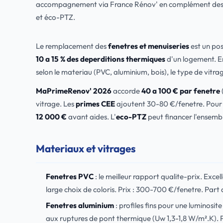
accompagnement via France Rénov' en complément des a
et éco-PTZ.
Le remplacement des
fenetres et menuiseries
est un pos
10 a 15 % des deperditions thermiques
d'un logement. En
selon le materiau (PVC, aluminium, bois), le type de vitrag
MaPrimeRenov' 2026
accorde
40 a 100 € par fenetre
vitrage. Les
primes CEE
ajoutent 30-80 €/fenetre. Pour u
12 000 €
avant aides. L'
eco-PTZ
peut financer l'ensembl
Materiaux et vitrages
Fenetres PVC
: le meilleur rapport qualite-prix. Excel
large choix de coloris. Prix : 300-700 €/fenetre. Part
Fenetres aluminium
: profiles fins pour une luminosi
aux ruptures de pont thermique (Uw 1,3-1,8 W/m².K). Pr