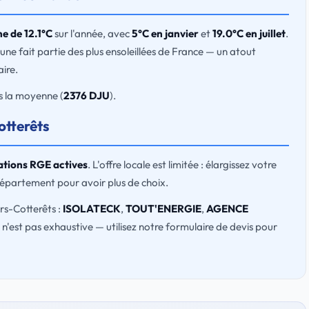
e de 12.1°C
sur l'année, avec
5°C en janvier
et
19.0°C en juillet
.
une fait partie des plus ensoleillées de France — un atout
ire.
s la moyenne (
2376 DJU
).
otterêts
cations RGE actives
. L'offre locale est limitée : élargissez votre
département pour avoir plus de choix.
ers-Cotterêts :
ISOLATECK
,
TOUT'ENERGIE
,
AGENCE
te n'est pas exhaustive — utilisez notre formulaire de devis pour