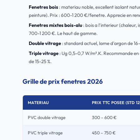
Fenetres bois
: materiau noble, excellent isolant natur
peinture). Prix : 600-1 200 €/fenetre. Apprecie en ren
Fenetres mixtes bois-alu
: bois a l'interieur (chaleur, 
700-1 200 €. Le haut de gamme.
Double vitrage
: standard actuel, lame d'argon de 16-
Triple vitrage
: Ug 0,5-0,7 W/m².K. Recommande en cli
de 15-25 %.
Grille de prix fenetres 2026
MATERIAU
PRIX TTC POSEE (STD 1
PVC double vitrage
300 – 600 €
PVC triple vitrage
450 – 750 €