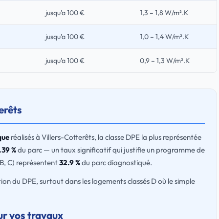
jusqu'a 100 €
1,3 – 1,8 W/m².K
jusqu'a 100 €
1,0 – 1,4 W/m².K
jusqu'a 100 €
0,9 – 1,3 W/m².K
erêts
que
réalisés à Villers-Cotterêts, la classe DPE la plus représentée
.39 %
du parc — un taux significatif qui justifie un programme de
 B, C) représentent
32.9 %
du parc diagnostiqué.
ion du DPE, surtout dans les logements classés D où le simple
ur vos travaux