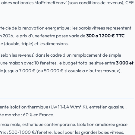
ides nationales MaPrimeRénov' (sous conditions de revenus), CEE
te cle de la renovation energetique : les parois vitrees representent
 2026, le prix d'une fenetre posee varie de
300 a 1 200 € TTC
e (double, triple) et les dimensions.
(selon les revenus) dans le cadre d'un remplacement de simple
ne maison avec 10 fenetres, le budget total se situe entre
3 000 et
e jusqu'a 7 000 € (ou 50 000 € si couple a d'autres travaux).
lente isolation thermique (Uw 1,1-1,4 W/m².K), entretien quasi nul,
 de marche : 60 % en France.
te maximale, esthetique contemporaine. Isolation amelioree grace
ix : 500-1 000 €/fenetre. Ideal pour les grandes baies vitrees.