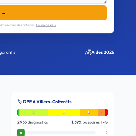
r →
lation avec des artisans.
En savoir plus
💰
garantis
Aides 2026
🏷️ DPE à Villers-Cotterêts
C
D
E
F
2 933
diagnostics
11.39%
passoires F-G
2
A