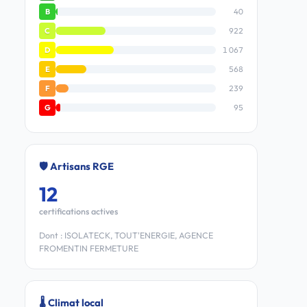
40
B
922
C
1 067
D
568
E
239
F
95
G
🛡️ Artisans RGE
12
certifications actives
Dont : ISOLATECK, TOUT'ENERGIE, AGENCE
FROMENTIN FERMETURE
🌡️ Climat local