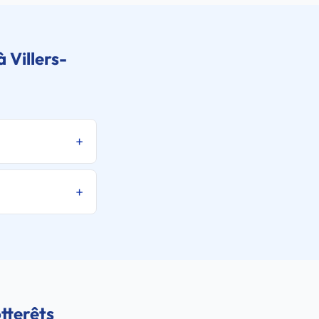
 Villers-
tterêts