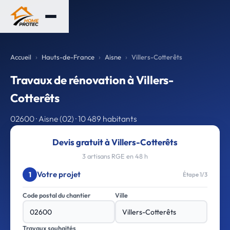
Accueil
Hauts-de-France
Aisne
Villers-Cotterêts
Travaux de rénovation à Villers-
Cotterêts
02600 · Aisne (02) · 10 489 habitants
Devis gratuit à Villers-Cotterêts
3 artisans RGE en 48 h
Votre projet
1
Étape 1/3
Code postal du chantier
Ville
Travaux souhaités