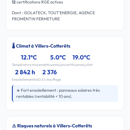
12
certifications RGE actives
Dont : ISOLATECK, TOUT'ENERGIE, AGENCE
FROMENTIN FERMETURE
🌡️ Climat à Villers-Cotterêts
12.1°C
5.0°C
19.0°C
Température moyenne
Moyenne janvier
Moyenne juillet
2 842 h
2 376
Ensoleillement/an
DJU chauffage
☀️ Fort ensoleillement : panneaux solaires très
rentables (rentabilité < 10 ans).
⚠️ Risques naturels à Villers-Cotterêts