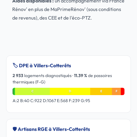
Aides disponibles :
un accompagnement via France
Rénov' en plus de MaPrimeRénov' (sous conditions
de revenus), des CEE et de l'éco-PTZ.
🏷️ DPE à Villers-Cotterêts
2 933
logements diagnostiqués ·
11.39 %
de passoires
thermiques (F-G)
C
D
E
F
A:2 B:40 C:922 D:1067 E:568 F:239 G:95
🛡️ Artisans RGE à Villers-Cotterêts