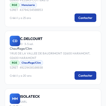
02600 VILLERS-COTTERETS
RGE
Menuiserie
SIRET 43794234500053
Contacter
Créé il y a 25 ans
C.DELCOURT
CD
EI · 3-5 sal.
Chauffage/Clim
1 RUE DE LA VALLEE DE BAUDRIMONT 02600 HARAMONT,
02600 HARAMONT
RGE
Chauffage/Clim
SIRET 49229430100030
Contacter
Créé il y a 20 ans
ISOLATECK
MM
SARL