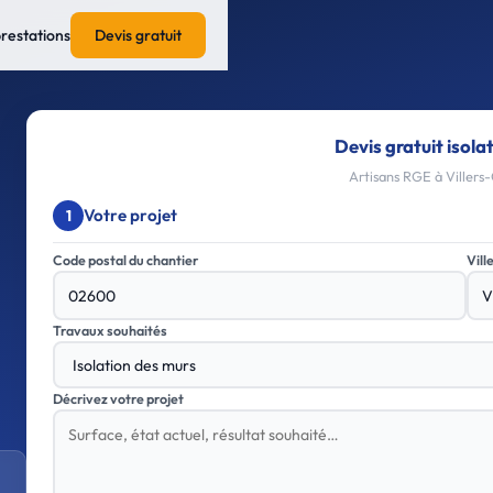
prestations
Devis gratuit
Devis gratuit isola
Artisans RGE à Villers-
Votre projet
1
Code postal du chantier
Vill
Travaux souhaités
Décrivez votre projet