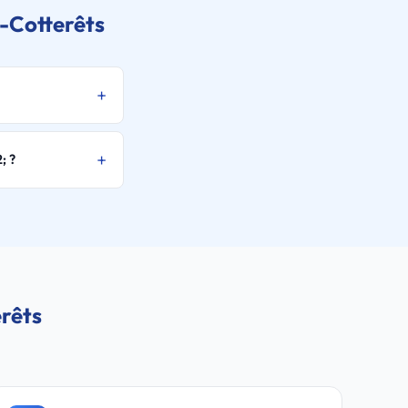
s-Cotterêts
; ?
erêts