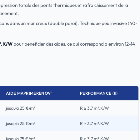
ression totale des ponts thermiques et rafraichissement de la
tanement.
flocons dans un mur creux (double paroi). Technique peu invasive (40-
m².K/W
pour beneficier des aides, ce qui correspond a environ 12-14
AIDE MAPRIMERENOV'
PERFORMANCE (R)
jusqu'a 25 €/m²
R ≥ 3.7 m².K/W
jusqu'a 25 €/m²
R ≥ 3.7 m².K/W
jusqu'a 75 €/m²
R ≥ 3.7 m².K/W