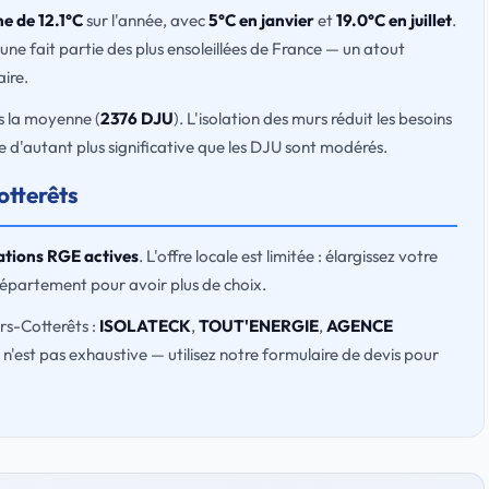
e de 12.1°C
sur l'année, avec
5°C en janvier
et
19.0°C en juillet
.
une fait partie des plus ensoleillées de France — un atout
ire.
s la moyenne (
2376 DJU
). L'isolation des murs réduit les besoins
 d'autant plus significative que les DJU sont modérés.
otterêts
cations RGE actives
. L'offre locale est limitée : élargissez votre
département pour avoir plus de choix.
ers-Cotterêts :
ISOLATECK
,
TOUT'ENERGIE
,
AGENCE
te n'est pas exhaustive — utilisez notre formulaire de devis pour