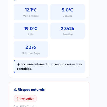
12.1°C
5.0°C
Moy. annuelle
Janvier
19.0°C
2 842h
Juillet
Soleil/an
2 376
DJU chauffage
☀️ Fort ensoleillement : panneaux solaires très
rentables.
⚠️ Risques naturels
💧 Inondation
5
arrêtés CatNat