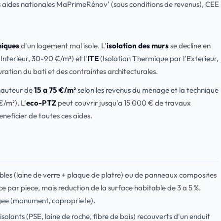
ides nationales MaPrimeRénov' (sous conditions de revenus), CEE
miques
d'un logement mal isole. L'
isolation des murs
se decline en
Interieur, 30-90 €/m²) et l'
ITE
(Isolation Thermique par l'Exterieur,
ation du bati et des contraintes architecturales.
 hauteur de
15 a 75 €/m²
selon les revenus du menage et la technique
€/m²). L'
eco-PTZ
peut couvrir jusqu'a 15 000 € de travaux
eneficier de toutes ces aides.
les (laine de verre + plaque de platre) ou de panneaux composites
 par piece, mais reduction de la surface habitable de 3 a 5 %.
gee (monument, copropriete).
solants (PSE, laine de roche, fibre de bois) recouverts d'un enduit