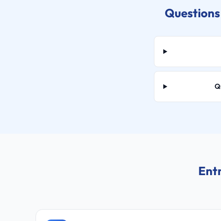
Questions 
Q
Entr