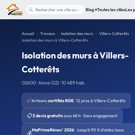
Blog ▾
Toutes les villes
Les 
Accueil
Travaux
Isolation des murs
Villers-Cotterêts
Isolation des murs à Villers-Cotterêts
Isolation des murs à Villers-
Cotterêts
02600 · Aisne (02) · 10 489 hab.
✅
Artisans
certifiés RGE
· 12 pros à Villers-Cotterêts
📋
3 devis gratuits
sous 48 h · Sans engagement
MaPrimeRénov' 2026
· Jusqu'à 90 % d'aides (sous
💰