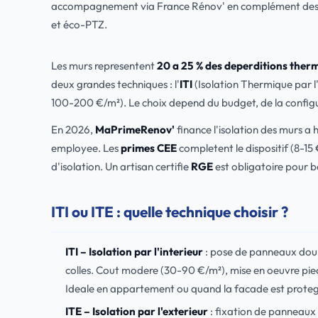
accompagnement via France Rénov' en complément des a
et éco-PTZ.
Les murs representent
20 a 25 % des deperditions ther
deux grandes techniques : l'
ITI
(Isolation Thermique par l'
100-200 €/m²). Le choix depend du budget, de la configur
En 2026,
MaPrimeRenov'
finance l'isolation des murs a
employee. Les
primes CEE
completent le dispositif (8-15 
d'isolation. Un artisan certifie
RGE
est obligatoire pour b
ITI ou ITE : quelle technique choisir ?
ITI – Isolation par l'interieur
: pose de panneaux doub
colles. Cout modere (30-90 €/m²), mise en oeuvre piece
Ideale en appartement ou quand la facade est prote
ITE – Isolation par l'exterieur
: fixation de panneaux i