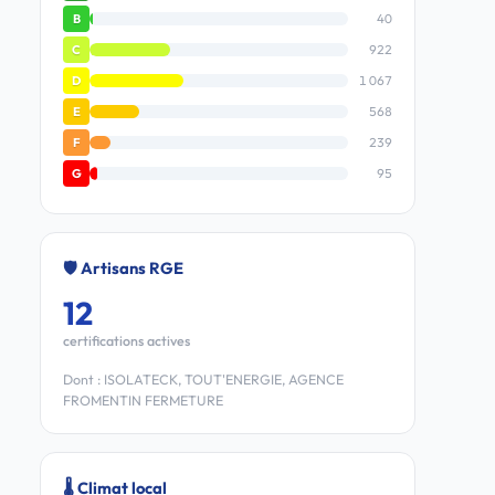
40
B
922
C
1 067
D
568
E
239
F
95
G
🛡️ Artisans RGE
12
certifications actives
Dont : ISOLATECK, TOUT'ENERGIE, AGENCE
FROMENTIN FERMETURE
🌡️ Climat local