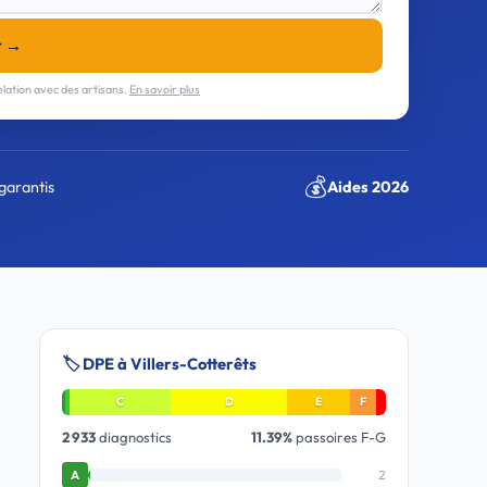
r →
lation avec des artisans.
En savoir plus
💰
garantis
Aides 2026
🏷️ DPE à Villers-Cotterêts
C
D
E
F
2 933
diagnostics
11.39%
passoires F-G
2
A