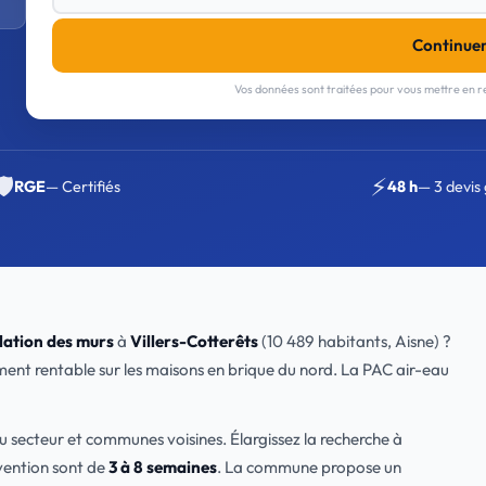
Continue
Vos données sont traitées pour vous mettre en re
🛡️
⚡
RGE
— Certifiés
48 h
— 3 devis 
lation des murs
à
Villers-Cotterêts
(10 489 habitants, Aisne) ?
ement rentable sur les maisons en brique du nord. La PAC air-eau
u secteur et communes voisines. Élargissez la recherche à
rvention sont de
3 à 8 semaines
. La commune propose un