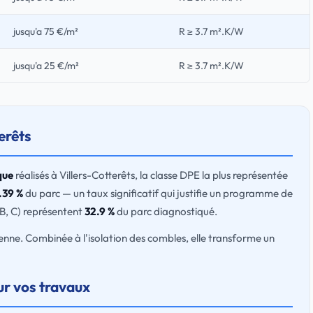
jusqu'a 75 €/m²
R ≥ 3.7 m².K/W
jusqu'a 25 €/m²
R ≥ 3.7 m².K/W
erêts
que
réalisés à Villers-Cotterêts, la classe DPE la plus représentée
.39 %
du parc — un taux significatif qui justifie un programme de
 B, C) représentent
32.9 %
du parc diagnostiqué.
ne. Combinée à l'isolation des combles, elle transforme un
ur vos travaux