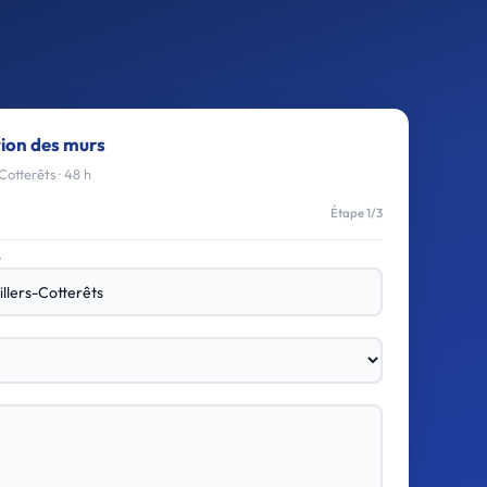
tion des murs
Cotterêts · 48 h
Étape 1/3
e