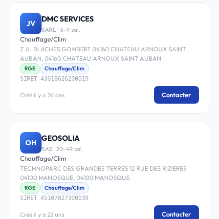
DMC SERVICES
JV
SARL · 6-9 sal.
Chauffage/Clim
Z.A. BLACHES GOMBERT 04160 CHATEAU ARNOUX SAINT
AUBAN, 04160 CHATEAU ARNOUX SAINT AUBAN
RGE
Chauffage/Clim
SIRET 43018626200019
Contacter
Créé il y a 26 ans
GEOSOLIA
OH
SAS · 20-49 sal.
Chauffage/Clim
TECHNOPARC DES GRANDES TERRES 12 RUE DES RIZIERES
04100 MANOSQUE, 04100 MANOSQUE
RGE
Chauffage/Clim
SIRET 45107827300039
Contacter
Créé il y a 22 ans