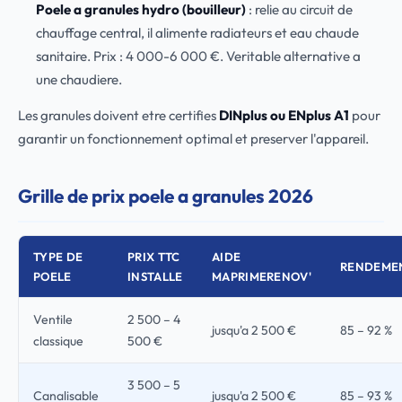
Poele a granules hydro (bouilleur)
: relie au circuit de
chauffage central, il alimente radiateurs et eau chaude
sanitaire. Prix : 4 000-6 000 €. Veritable alternative a
une chaudiere.
Les granules doivent etre certifies
DINplus ou ENplus A1
pour
garantir un fonctionnement optimal et preserver l'appareil.
Grille de prix poele a granules 2026
TYPE DE
PRIX TTC
AIDE
RENDEME
POELE
INSTALLE
MAPRIMERENOV'
Ventile
2 500 – 4
jusqu'a 2 500 €
85 – 92 %
classique
500 €
3 500 – 5
Canalisable
jusqu'a 2 500 €
85 – 93 %