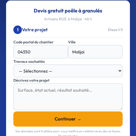
Devis gratuit poêle à granulés
Artisans RGE à Malijai · 48 h
Votre projet
1
Étape 1/3
Code postal du chantier
Ville
Travaux souhaités
Décrivez votre projet
Continuer →
Vos données sont traitées pour vous mettre en relation avec des artisans.
En savoir plus