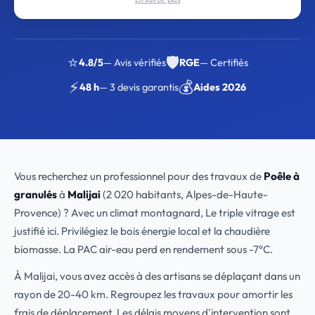
⭐
🛡️
4.8/5
— Avis vérifiés
RGE
— Certifiés
⚡
💰
48 h
— 3 devis garantis
Aides 2026
Vous recherchez un professionnel pour des travaux de
Poêle à
granulés
à
Malijai
(2 020 habitants, Alpes-de-Haute-
Provence) ? Avec un climat montagnard, Le triple vitrage est
justifié ici. Privilégiez le bois énergie local et la chaudière
biomasse. La PAC air-eau perd en rendement sous -7°C.
À Malijai, vous avez accès à des artisans se déplaçant dans un
rayon de 20-40 km. Regroupez les travaux pour amortir les
frais de déplacement. Les délais moyens d'intervention sont