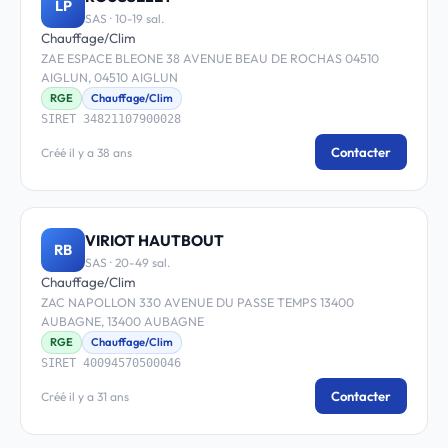
LP
SAS · 10-19 sal.
Chauffage/Clim
ZAE ESPACE BLEONE 38 AVENUE BEAU DE ROCHAS 04510
AIGLUN, 04510 AIGLUN
RGE
Chauffage/Clim
SIRET 34821107900028
Contacter
Créé il y a 38 ans
VIRIOT HAUTBOUT
RB
SAS · 20-49 sal.
Chauffage/Clim
ZAC NAPOLLON 330 AVENUE DU PASSE TEMPS 13400
AUBAGNE, 13400 AUBAGNE
RGE
Chauffage/Clim
SIRET 40094570500046
Contacter
Créé il y a 31 ans