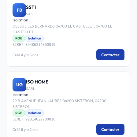
SSTI
FB
SAS
Isolation
DESSUS LES BERNARDS 04700 LE CASTELLET, 04700 LE
CASTELLET
RGE
Isolation
SIRET 89486214300019
Contacter
Créé il y a 5 ans
ISO HOME
UG
SARL
Isolation
29 B AVENUE JEAN JAURES 04200 SISTERON, 04200
SISTERON
RGE
Isolation
SIRET 92814022700010
Contacter
Créé il y a 2 ans