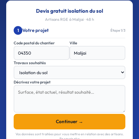
Devis gratuit isolation du sol
Artisans RGE à Malijai · 48 h
Votre projet
1
Étape 1/3
Code postal du chantier
Ville
Travaux souhaités
Décrivez votre projet
Continuer →
Vos données sont traitées pour vous mettre en relation avec des artisans.
En savoir plus