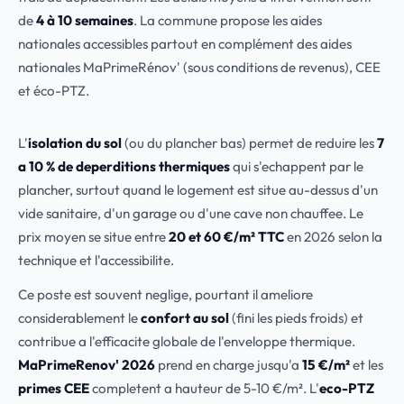
de
4 à 10 semaines
. La commune propose les aides
nationales accessibles partout en complément des aides
nationales MaPrimeRénov' (sous conditions de revenus), CEE
et éco-PTZ.
L'
isolation du sol
(ou du plancher bas) permet de reduire les
7
a 10 % de deperditions thermiques
qui s'echappent par le
plancher, surtout quand le logement est situe au-dessus d'un
vide sanitaire, d'un garage ou d'une cave non chauffee. Le
prix moyen se situe entre
20 et 60 €/m² TTC
en 2026 selon la
technique et l'accessibilite.
Ce poste est souvent neglige, pourtant il ameliore
considerablement le
confort au sol
(fini les pieds froids) et
contribue a l'efficacite globale de l'enveloppe thermique.
MaPrimeRenov' 2026
prend en charge jusqu'a
15 €/m²
et les
primes CEE
completent a hauteur de 5-10 €/m². L'
eco-PTZ