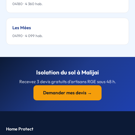
04180 · 4 360 hab.
Les Mées
04190 · 4 099 hab.
Isolation du sol à Malijai
Recevez 3 devis gratuits d'artisans RGE sous 48 h.
Demander mes devis →
Home Protect