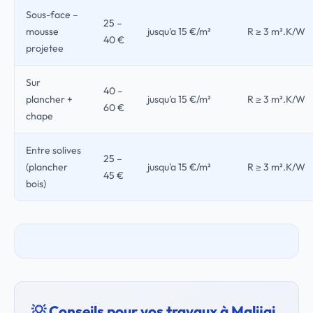
Sous-face –
25 –
mousse
jusqu'a 15 €/m²
R ≥ 3 m².K/W
40 €
projetee
Sur
40 –
plancher +
jusqu'a 15 €/m²
R ≥ 3 m².K/W
60 €
chape
Entre solives
25 –
(plancher
jusqu'a 15 €/m²
R ≥ 3 m².K/W
45 €
bois)
💡 Conseils pour vos travaux à Malijai