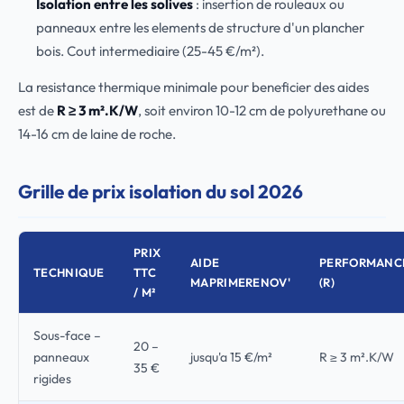
Isolation entre les solives
: insertion de rouleaux ou
panneaux entre les elements de structure d'un plancher
bois. Cout intermediaire (25-45 €/m²).
La resistance thermique minimale pour beneficier des aides
est de
R ≥ 3 m².K/W
, soit environ 10-12 cm de polyurethane ou
14-16 cm de laine de roche.
Grille de prix isolation du sol 2026
PRIX
AIDE
PERFORMANC
TECHNIQUE
TTC
MAPRIMERENOV'
(R)
/ M²
Sous-face –
20 –
panneaux
jusqu'a 15 €/m²
R ≥ 3 m².K/W
35 €
rigides