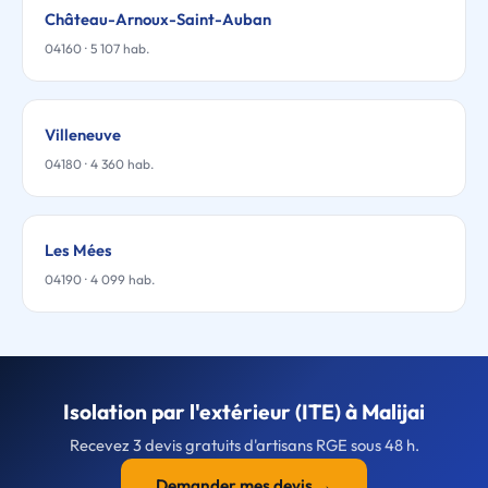
Château-Arnoux-Saint-Auban
04160 · 5 107 hab.
Villeneuve
04180 · 4 360 hab.
Les Mées
04190 · 4 099 hab.
Isolation par l'extérieur (ITE) à Malijai
Recevez 3 devis gratuits d'artisans RGE sous 48 h.
Demander mes devis →