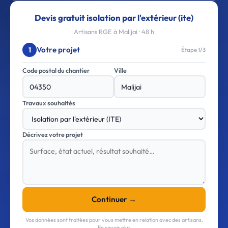
Devis gratuit isolation par l'extérieur (ite)
Artisans RGE à Malijai · 48 h
Votre projet
1
Étape 1/3
Code postal du chantier
Ville
Travaux souhaités
Décrivez votre projet
Continuer →
Vos données sont traitées pour vous mettre en relation avec des artisans.
En savoir plus