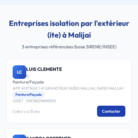
Entreprises isolation par l'extérieur
(ite) à Malijai
3 entreprises référencées (base SIRENE/INSEE)
LUIS CLEMENTE
LC
EI
Peinture/Façade
APP 41 ETAGE 1 41 GRAND'RUE 04350 MALIJAI, 04350 MALIJAI
Peinture/Façade
SIRET 39939829600059
Contacter
Créé il y a 31 ans