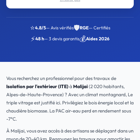
⭐
🛡️
4.8/5
— Avis vérifiés
RGE
— Certifiés
⚡
💰
48 h
— 3 devis garantis
Aides 2026
Vous recherchez un professionnel pour des travaux de
Isolation par l'extérieur (ITE)
à
Malijai
(2 020 habitants,
Alpes-de-Haute-Provence) ? Avec un climat montagnard, Le
triple vitrage est justifié ici. Privilégiez le bois énergie local et la
chaudière biomasse. La PAC air-eau perd en rendement sous
-7°C.
À Malijai, vous avez accès à des artisans se déplaçant dans un
rayon de 20-40 km. Regroupez les travaux pour amortir les