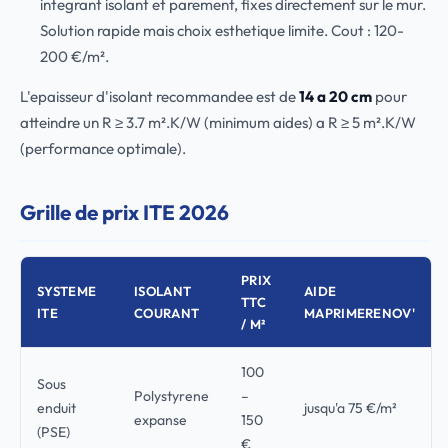
integrant isolant et parement, fixes directement sur le mur.
Solution rapide mais choix esthetique limite. Cout : 120-
200 €/m².
L'epaisseur d'isolant recommandee est de
14 a 20 cm
pour
atteindre un R ≥ 3.7 m².K/W (minimum aides) a R ≥ 5 m².K/W
(performance optimale).
Grille de prix ITE 2026
PRIX
SYSTEME
ISOLANT
AIDE
TTC
ITE
COURANT
MAPRIMERENOV'
/ M²
100
Sous
Polystyrene
–
enduit
jusqu'a 75 €/m²
expanse
150
(PSE)
€