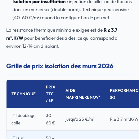
Isolation par insufflation
: injection de billes ou de flocons
dans un mur creux (double paroi). Technique peu invasive
(40-60 €/m²) quand la configuration le permet.
La resistance thermique minimale exigee est de
R ≥ 3.7
m².K/W
pour beneficier des aides, ce qui correspond a
environ 12-14 cm d'isolant.
Grille de prix isolation des murs 2026
PRIX
AIDE
PERFORMANC
TECHNIQUE
TTC
MAPRIMERENOV'
(R)
/ M²
ITI doublage
30 –
jusqu'a 25 €/m²
R ≥ 3.7 m².K/W
colle
60 €
ITI sur
50 –