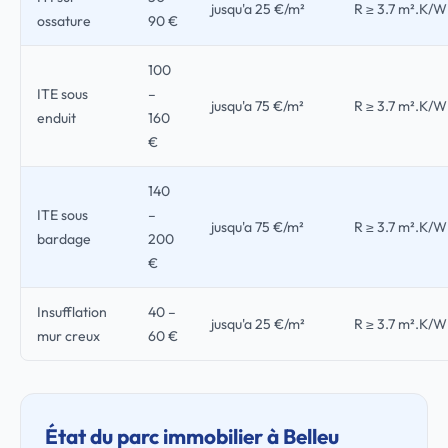
jusqu'a 25 €/m²
R ≥ 3.7 m².K/W
ossature
90 €
100
ITE sous
–
jusqu'a 75 €/m²
R ≥ 3.7 m².K/W
enduit
160
€
140
ITE sous
–
jusqu'a 75 €/m²
R ≥ 3.7 m².K/W
bardage
200
€
Insufflation
40 –
jusqu'a 25 €/m²
R ≥ 3.7 m².K/W
mur creux
60 €
État du parc immobilier à Belleu