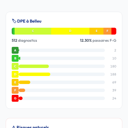
🏷️ DPE à Belleu
C
D
E
F
512
diagnostics
12.30%
passoires F-G
2
A
10
B
180
C
188
D
69
E
39
F
24
G
⚠️ Risques naturels