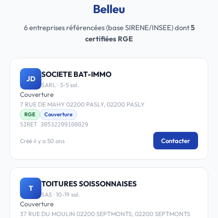
Belleu
6 entreprises référencées (base SIRENE/INSEE) dont
5
certifiées RGE
SOCIETE BAT-IMMO
JD
SARL · 3-5 sal.
Couverture
7 RUE DE MAHY 02200 PASLY, 02200 PASLY
RGE
Couverture
SIRET 30532209100029
Contacter
Créé il y a 50 ans
TOITURES SOISSONNAISES
T
SAS · 10-19 sal.
Couverture
37 RUE DU MOULIN 02200 SEPTMONTS, 02200 SEPTMONTS