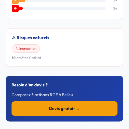
39
F
24
G
⚠️ Risques naturels
💧 Inondation
10
arrêtés CatNat
Besoin d'un devis ?
Comparez 3 artisans RGE à Belleu
Devis gratuit →