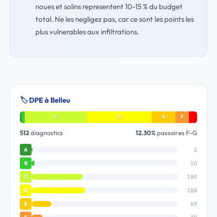
noues et solins representent 10-15 % du budget
total. Ne les negligez pas, car ce sont les points les
plus vulnerables aux infiltrations.
🏷️ DPE à Belleu
C
D
E
F
512
diagnostics
12.30%
passoires F-G
2
A
10
B
180
C
188
D
69
E