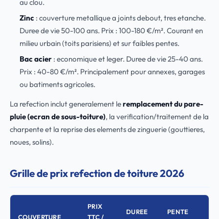
au clou.
Zinc
: couverture metallique a joints debout, tres etanche.
Duree de vie 50-100 ans. Prix : 100-180 €/m². Courant en
milieu urbain (toits parisiens) et sur faibles pentes.
Bac acier
: economique et leger. Duree de vie 25-40 ans.
Prix : 40-80 €/m². Principalement pour annexes, garages
ou batiments agricoles.
La refection inclut generalement le
remplacement du pare-
pluie (ecran de sous-toiture)
, la verification/traitement de la
charpente et la reprise des elements de zinguerie (gouttieres,
noues, solins).
Grille de prix refection de toiture 2026
PRIX
DUREE
PENTE
COUVERTURE
TTC /