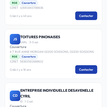
RGE
Couverture
SIRET 32691043700036
Contacter
Créé il y a 43 ans
TOITURES PINONAISES
JS
SARL · 3-5 sal.
Couverture
6 T RUE ANNE MORGAN 02200 SOISSONS, 02200 SOISSONS
RGE
Couverture
SIRET 50303501600032
Contacter
Créé il y a 18 ans
ENTREPRISE INDIVIDUELLE DESAVENELLE
CD
CYRIL
EI · 1-2 sal.
Couverture