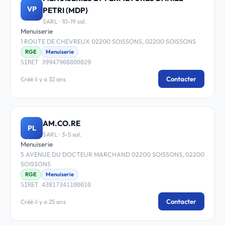
VP
PETRI (MDP)
SARL · 10-19 sal.
Menuiserie
1 ROUTE DE CHEVREUX 02200 SOISSONS, 02200 SOISSONS
RGE
Menuiserie
SIRET 39947908800029
Contacter
Créé il y a 32 ans
AM.CO.RE
PL
SARL · 3-5 sal.
Menuiserie
5 AVENUE DU DOCTEUR MARCHAND 02200 SOISSONS, 02200
SOISSONS
RGE
Menuiserie
SIRET 43817341100010
Contacter
Créé il y a 25 ans