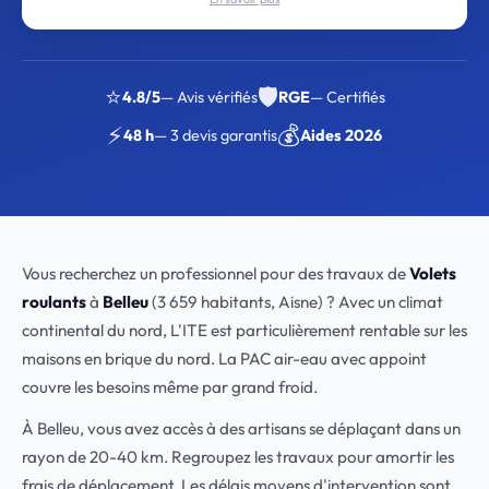
⭐
🛡️
4.8/5
— Avis vérifiés
RGE
— Certifiés
⚡
💰
48 h
— 3 devis garantis
Aides 2026
Vous recherchez un professionnel pour des travaux de
Volets
roulants
à
Belleu
(3 659 habitants, Aisne) ? Avec un climat
continental du nord, L'ITE est particulièrement rentable sur les
maisons en brique du nord. La PAC air-eau avec appoint
couvre les besoins même par grand froid.
À Belleu, vous avez accès à des artisans se déplaçant dans un
rayon de 20-40 km. Regroupez les travaux pour amortir les
frais de déplacement. Les délais moyens d'intervention sont