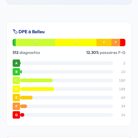
🏷️ DPE à Belleu
C
D
E
F
512
diagnostics
12.30%
passoires F-G
2
A
10
B
180
C
188
D
69
E
39
F
24
G