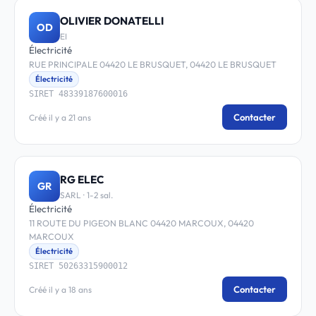
OLIVIER DONATELLI
OD
EI
Électricité
RUE PRINCIPALE 04420 LE BRUSQUET, 04420 LE BRUSQUET
Électricité
SIRET 48339187600016
Contacter
Créé il y a 21 ans
RG ELEC
GR
SARL · 1-2 sal.
Électricité
11 ROUTE DU PIGEON BLANC 04420 MARCOUX, 04420
MARCOUX
Électricité
SIRET 50263315900012
Contacter
Créé il y a 18 ans