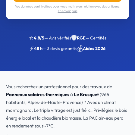
Vos données sont traitées pour vous mettre en relation avec des artisans.
En savoir plus
⭐
🛡️
4.8/5
— Avis vérifiés
RGE
— Certifiés
⚡
💰
48 h
— 3 devis garantis
Aides 2026
Vous recherchez un professionnel pour des travaux de
Panneaux solaires thermiques
à
Le Brusquet
(965
habitants, Alpes-de-Haute-Provence) ? Avec un climat
montagnard, Le triple vitrage est justifié ici. Privilégiez le bois
énergie local et la chaudière biomasse. La PAC air-eau perd
en rendement sous -7°C.