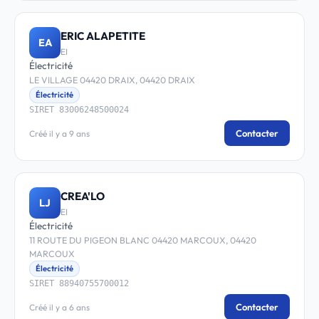
ERIC ALAPETITE
EA
EI
Électricité
LE VILLAGE 04420 DRAIX, 04420 DRAIX
Électricité
SIRET 83006248500024
Contacter
Créé il y a 9 ans
CREA'LO
LJ
EI
Électricité
11 ROUTE DU PIGEON BLANC 04420 MARCOUX, 04420
MARCOUX
Électricité
SIRET 88940755700012
Contacter
Créé il y a 6 ans