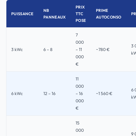
PRIX
NB
PRIME
PUISSANCE
TTC
P
PANNEAUX
AUTOCONSO
POSE
7
000
3 
3 kWc
6 – 8
– 11
~780 €
k
000
€
11
000
6 
6 kWc
12 – 16
– 16
~1 560 €
k
000
€
15
000
9 