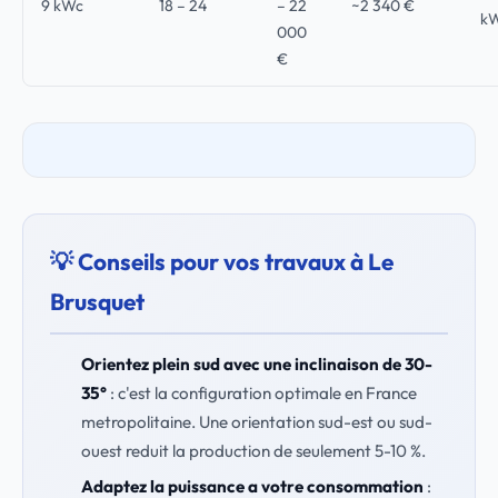
9 kWc
18 – 24
– 22
~2 340 €
k
000
€
💡 Conseils pour vos travaux à Le
Brusquet
Orientez plein sud avec une inclinaison de 30-
35°
: c'est la configuration optimale en France
metropolitaine. Une orientation sud-est ou sud-
ouest reduit la production de seulement 5-10 %.
Adaptez la puissance a votre consommation
: