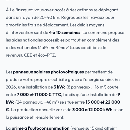
À Le Brusquet, vous avez accès à des artisans se déplaçant
dans un rayon de 20-40 km. Regroupez les travaux pour
amortir les frais de déplacement. Les délais moyens
d'intervention sont de
4 à 10 semaines
. La commune propose
les aides nationales accessibles partout en complément des
aides nationales MaPrimeRénov' (sous conditions de
revenus), CEE et éco-PTZ.
Les
panneaux solaires photovoltaiques
permettent de
produire votre propre electricite grace a l'energie solaire. En
2026, une installation de
3 kWc
(8 panneaux, ~16 m²) coute
entre
7 000 et 11 000 € TTC
, tandis qu'une installation de
9
kWc
(24 panneaux, ~48 m²) se situe entre
15 000 et 22 000
€
. La production annuelle varie de
3 000 a 12 000 kWh
selon
la puissance et l'ensoleillement.
La
prime a l'autoconsommation
(versee sur 5 ans) atteint