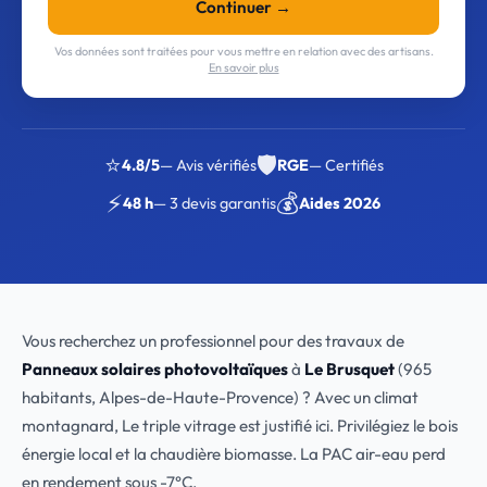
Continuer →
Vos données sont traitées pour vous mettre en relation avec des artisans.
En savoir plus
⭐
🛡️
4.8/5
— Avis vérifiés
RGE
— Certifiés
⚡
💰
48 h
— 3 devis garantis
Aides 2026
Vous recherchez un professionnel pour des travaux de
Panneaux solaires photovoltaïques
à
Le Brusquet
(965
habitants, Alpes-de-Haute-Provence) ? Avec un climat
montagnard, Le triple vitrage est justifié ici. Privilégiez le bois
énergie local et la chaudière biomasse. La PAC air-eau perd
en rendement sous -7°C.