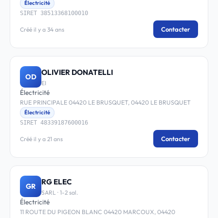
Électricité
SIRET 38513368100010
Contacter
Créé il y a 34 ans
OLIVIER DONATELLI
OD
EI
Électricité
RUE PRINCIPALE 04420 LE BRUSQUET, 04420 LE BRUSQUET
Électricité
SIRET 48339187600016
Contacter
Créé il y a 21 ans
RG ELEC
GR
SARL · 1-2 sal.
Électricité
11 ROUTE DU PIGEON BLANC 04420 MARCOUX, 04420