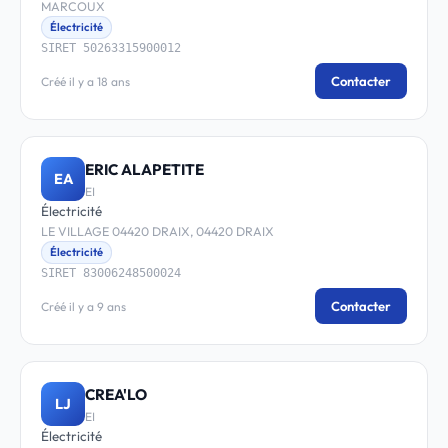
MARCOUX
Électricité
SIRET 50263315900012
Contacter
Créé il y a 18 ans
ERIC ALAPETITE
EA
EI
Électricité
LE VILLAGE 04420 DRAIX, 04420 DRAIX
Électricité
SIRET 83006248500024
Contacter
Créé il y a 9 ans
CREA'LO
LJ
EI
Électricité