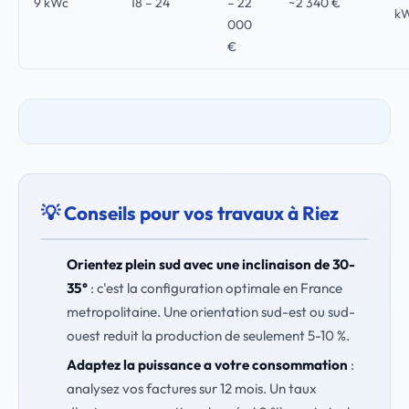
9 kWc
18 – 24
– 22
~2 340 €
k
000
€
💡 Conseils pour vos travaux à Riez
Orientez plein sud avec une inclinaison de 30-
35°
: c'est la configuration optimale en France
metropolitaine. Une orientation sud-est ou sud-
ouest reduit la production de seulement 5-10 %.
Adaptez la puissance a votre consommation
:
analysez vos factures sur 12 mois. Un taux