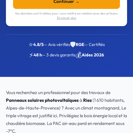
Continuer →
Vos données sont traitées pour vous mettre en relation avec des artisans.
En savoir plus
⭐
🛡️
4.8/5
— Avis vérifiés
RGE
— Certifiés
⚡
💰
48 h
— 3 devis garantis
Aides 2026
Vous recherchez un professionnel pour des travaux de
Panneaux solaires photovoltaïques
à
Riez
(1 610 habitants,
Alpes-de-Haute-Provence) ? Avec un climat montagnard, Le
triple vitrage est justifié ici. Privilégiez le bois énergie local et la
chaudière biomasse. La PAC air-eau perd en rendement sous
-7°C.