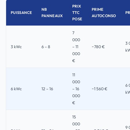
PRIX
NB
PRIME
PUISSANCE
TTC
P
PANNEAUX
AUTOCONSO
POSE
7
000
3 
3 kWc
6 – 8
– 11
~780 €
k
000
€
11
000
6 
6 kWc
12 – 16
– 16
~1 560 €
k
000
€
15
000
9 