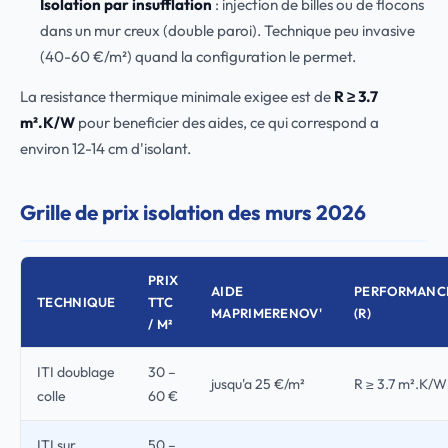
Isolation par insufflation
: injection de billes ou de flocons
dans un mur creux (double paroi). Technique peu invasive
(40-60 €/m²) quand la configuration le permet.
La resistance thermique minimale exigee est de
R ≥ 3.7
m².K/W
pour beneficier des aides, ce qui correspond a
environ 12-14 cm d'isolant.
Grille de prix isolation des murs 2026
PRIX
AIDE
PERFORMANC
TECHNIQUE
TTC
MAPRIMERENOV'
(R)
/ M²
ITI doublage
30 –
jusqu'a 25 €/m²
R ≥ 3.7 m².K/W
colle
60 €
ITI sur
50 –