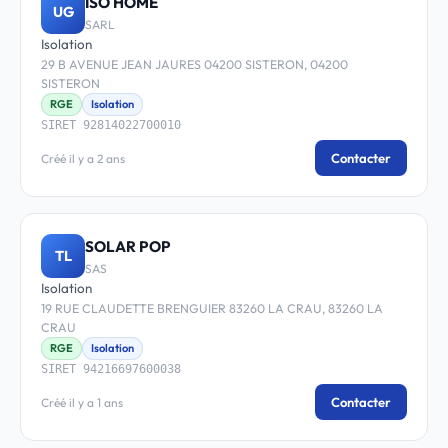
ISO HOME
UG
SARL
Isolation
29 B AVENUE JEAN JAURES 04200 SISTERON, 04200
SISTERON
RGE
Isolation
SIRET 92814022700010
Contacter
Créé il y a 2 ans
SOLAR POP
TL
SAS
Isolation
19 RUE CLAUDETTE BRENGUIER 83260 LA CRAU, 83260 LA
CRAU
RGE
Isolation
SIRET 94216697600038
Contacter
Créé il y a 1 ans