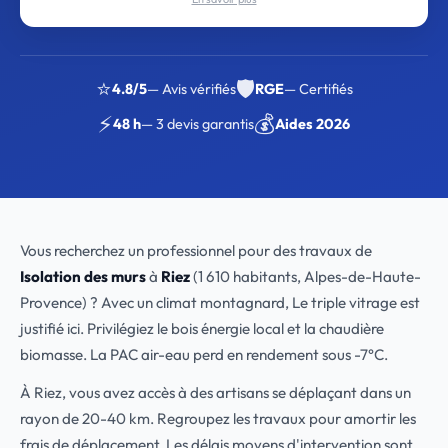
⭐
🛡️
4.8/5
— Avis vérifiés
RGE
— Certifiés
⚡
💰
48 h
— 3 devis garantis
Aides 2026
Vous recherchez un professionnel pour des travaux de
Isolation des murs
à
Riez
(1 610 habitants, Alpes-de-Haute-
Provence) ? Avec un climat montagnard, Le triple vitrage est
justifié ici. Privilégiez le bois énergie local et la chaudière
biomasse. La PAC air-eau perd en rendement sous -7°C.
À Riez, vous avez accès à des artisans se déplaçant dans un
rayon de 20-40 km. Regroupez les travaux pour amortir les
frais de déplacement. Les délais moyens d'intervention sont