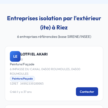
Entreprises isolation par l'extérieur
(ite) à Riez
6 entreprises référencées (base SIRENE/INSEE)
LOTFI EL AKARI
LE
EI
Peinture/Façade
6 IMPASSE DU CANAL 04500 ROUMOULES, 04500
ROUMOULES
Peinture/Façade
SIRET 34992339100065
Contacter
Créé il y a 37 ans