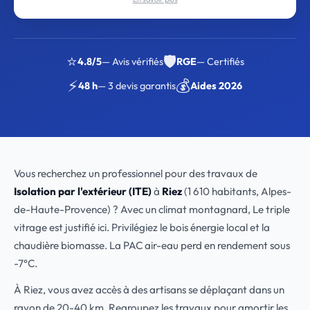
⭐
🛡️
4.8/5
— Avis vérifiés
RGE
— Certifiés
⚡
💰
48 h
— 3 devis garantis
Aides 2026
Vous recherchez un professionnel pour des travaux de
Isolation par l'extérieur (ITE)
à
Riez
(1 610 habitants, Alpes-
de-Haute-Provence) ? Avec un climat montagnard, Le triple
vitrage est justifié ici. Privilégiez le bois énergie local et la
chaudière biomasse. La PAC air-eau perd en rendement sous
-7°C.
À Riez, vous avez accès à des artisans se déplaçant dans un
rayon de 20-40 km. Regroupez les travaux pour amortir les