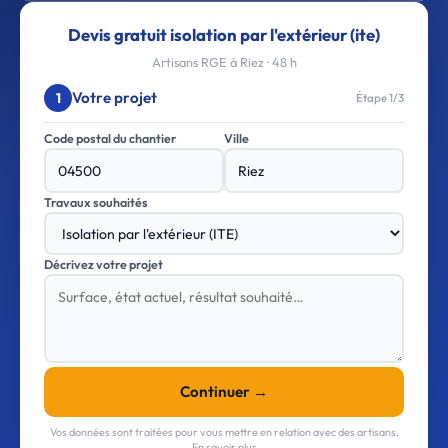
Devis gratuit isolation par l'extérieur (ite)
Artisans RGE à Riez · 48 h
Votre projet
1
Étape 1/3
Code postal du chantier
Ville
Travaux souhaités
Décrivez votre projet
Continuer →
Vos données sont traitées pour vous mettre en relation avec des artisans.
En savoir plus