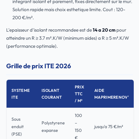
integrant isolant et parement, fixes directement sur le mur.
Solution rapide mais choix esthetique limite. Cout : 120-
200 €/m².
L'epaisseur d'isolant recommandee est de
14 a 20 cm
pour
atteindre un R ≥ 3.7 m².K/W (minimum aides) a R ≥ 5 m².K/W
(performance optimale).
Grille de prix ITE 2026
PRIX
SYSTEME
ISOLANT
AIDE
TTC
ITE
COURANT
MAPRIMERENOV'
/ M²
100
Sous
Polystyrene
–
enduit
jusqu'a 75 €/m²
expanse
150
(PSE)
€