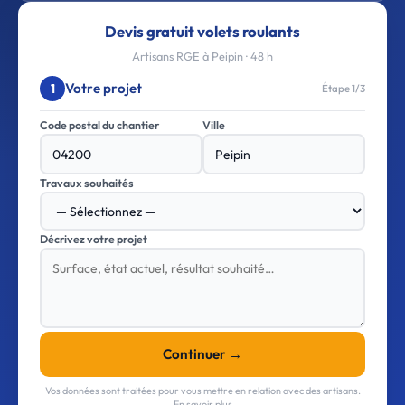
Devis gratuit volets roulants
Artisans RGE à Peipin · 48 h
Votre projet
1
Étape 1/3
Code postal du chantier
Ville
Travaux souhaités
Décrivez votre projet
Continuer →
Vos données sont traitées pour vous mettre en relation avec des artisans.
En savoir plus