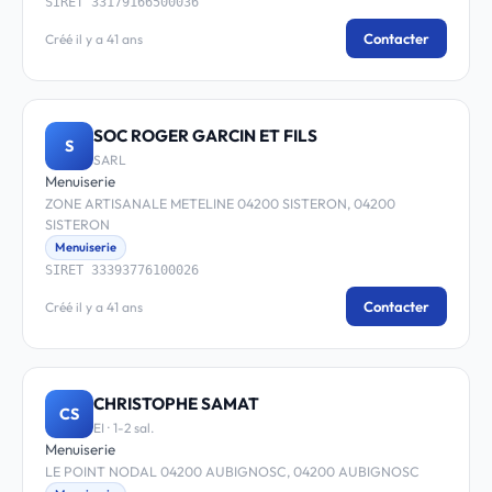
SIRET 33179166500036
Contacter
Créé il y a 41 ans
SOC ROGER GARCIN ET FILS
S
SARL
Menuiserie
ZONE ARTISANALE METELINE 04200 SISTERON, 04200
SISTERON
Menuiserie
SIRET 33393776100026
Contacter
Créé il y a 41 ans
CHRISTOPHE SAMAT
CS
EI · 1-2 sal.
Menuiserie
LE POINT NODAL 04200 AUBIGNOSC, 04200 AUBIGNOSC