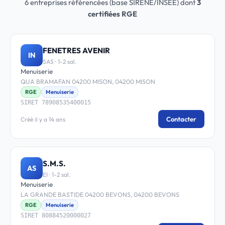
6 entreprises référencées (base SIRENE/INSEE) dont
3
certifiées RGE
FENETRES AVENIR
IN
SAS · 1-2 sal.
Menuiserie
QUA BRAMAFAN 04200 MISON, 04200 MISON
RGE
Menuiserie
SIRET 78908535400015
Contacter
Créé il y a 14 ans
S.M.S.
AS
EI · 1-2 sal.
Menuiserie
LA GRANDE BASTIDE 04200 BEVONS, 04200 BEVONS
RGE
Menuiserie
SIRET 80884520000027