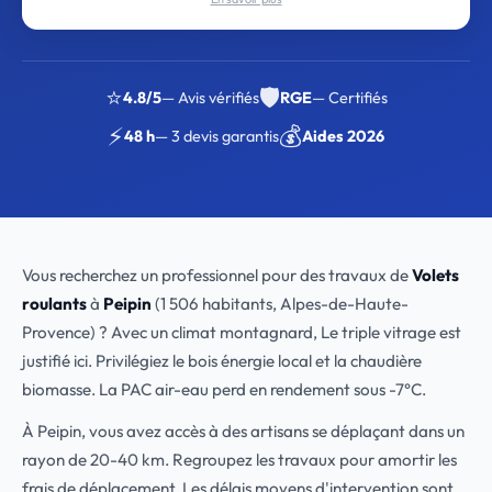
⭐
🛡️
4.8/5
— Avis vérifiés
RGE
— Certifiés
⚡
💰
48 h
— 3 devis garantis
Aides 2026
Vous recherchez un professionnel pour des travaux de
Volets
roulants
à
Peipin
(1 506 habitants, Alpes-de-Haute-
Provence) ? Avec un climat montagnard, Le triple vitrage est
justifié ici. Privilégiez le bois énergie local et la chaudière
biomasse. La PAC air-eau perd en rendement sous -7°C.
À Peipin, vous avez accès à des artisans se déplaçant dans un
rayon de 20-40 km. Regroupez les travaux pour amortir les
frais de déplacement. Les délais moyens d'intervention sont