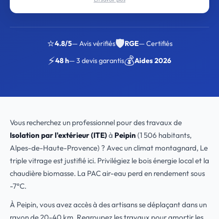
⭐
🛡️
4.8/5
— Avis vérifiés
RGE
— Certifiés
⚡
💰
48 h
— 3 devis garantis
Aides 2026
Vous recherchez un professionnel pour des travaux de
Isolation par l'extérieur (ITE)
à
Peipin
(1 506 habitants,
Alpes-de-Haute-Provence) ? Avec un climat montagnard, Le
triple vitrage est justifié ici. Privilégiez le bois énergie local et la
chaudière biomasse. La PAC air-eau perd en rendement sous
-7°C.
À Peipin, vous avez accès à des artisans se déplaçant dans un
rayon de 20-40 km. Regroupez les travaux pour amortir les