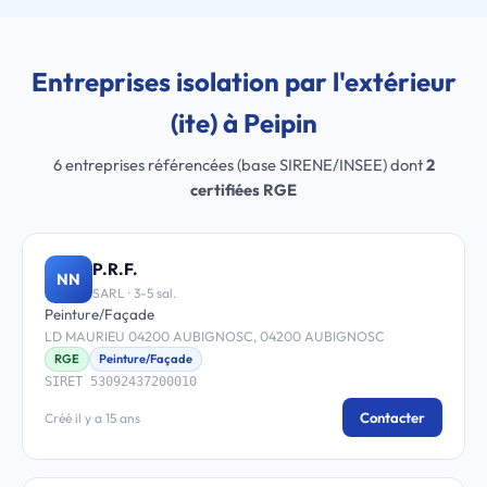
Entreprises isolation par l'extérieur
(ite) à Peipin
6 entreprises référencées (base SIRENE/INSEE) dont
2
certifiées RGE
P.R.F.
NN
SARL · 3-5 sal.
Peinture/Façade
LD MAURIEU 04200 AUBIGNOSC, 04200 AUBIGNOSC
RGE
Peinture/Façade
SIRET 53092437200010
Contacter
Créé il y a 15 ans