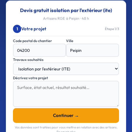
Devis gratuit isolation par l'extérieur (ite)
Artisans RGE à Peipin · 48 h
Votre projet
1
Étape 1/3
Code postal du chantier
Ville
Travaux souhaités
Décrivez votre projet
Continuer →
Vos données sont traitées pour vous mettre en relation avec des artisans.
En savoir plus