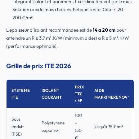
integrant isolant et parement, fixes directement sur le mur.
Solution rapide mais choix esthetique limite. Cout : 120-
200 €/m².
L'epaisseur d'isolant recommandee est de
14 a 20 cm
pour
atteindre un R ≥ 3.7 m².K/W (minimum aides) a R ≥ 5 m².K/W
(performance optimale).
Grille de prix ITE 2026
PRIX
SYSTEME
ISOLANT
AIDE
TTC
ITE
COURANT
MAPRIMERENOV'
/ M²
100
Sous
Polystyrene
–
enduit
jusqu'a 75 €/m²
expanse
150
(PSE)
€