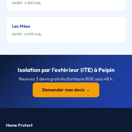
04180 · 4 360 hab.
Les Mées
04190 · 4 099 hab.
Isolation par l'extérieur (ITE) à Peipin
Recevez 3 devis gratuits d'artisans RGE sous 48 h.
Demander mes devis →
Home Protect