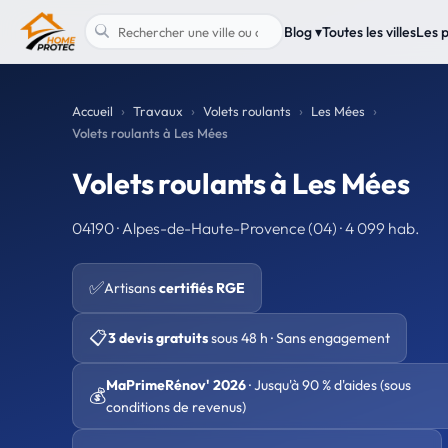
Blog ▾
Toutes les villes
Les 
Accueil
Travaux
Volets roulants
Les Mées
Volets roulants à Les Mées
Volets roulants à Les Mées
04190 · Alpes-de-Haute-Provence (04) · 4 099 hab.
✅
Artisans
certifiés RGE
📋
3 devis gratuits
sous 48 h · Sans engagement
MaPrimeRénov' 2026
· Jusqu'à 90 % d'aides (sous
💰
conditions de revenus)