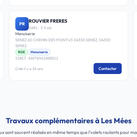
ROUVIER FRERES
PR
SARL · 3-5 sal.
Menuiserie
SENEZ 60 CHEMIN DES POINTUS 04330 SENEZ, 04330
SENEZ
RGE
Menuiserie
SIRET 44076541000012
Contacter
Créé il y a 24 ans
Travaux complémentaires à Les Mées
ux sont souvent réalisés en même temps que l'volets roulants pour max