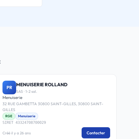
E
MENUISERIE ROLLAND
PR
SAS · 1-2 sal.
Menuiserie
32 RUE GAMBETTA 30800 SAINT-GILLES, 30800 SAINT-
GILLES
RGE
Menuiserie
SIRET 43324708700029
Contacter
Créé il y a 26 ans