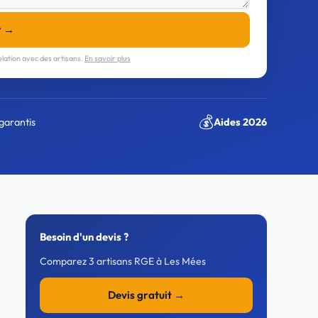
r →
lation avec des artisans.
En savoir plus
💰
garantis
Aides 2026
Besoin d'un devis ?
Comparez 3 artisans RGE à Les Mées
Devis gratuit →