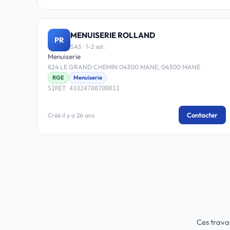
MENUISERIE ROLLAND
PR
SAS · 1-2 sal.
Menuiserie
824 LE GRAND CHEMIN 04300 MANE, 04300 MANE
RGE
Menuiserie
SIRET 43324708700011
Contacter
Créé il y a 26 ans
Ces trava