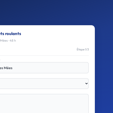
ets roulants
Mées · 48 h
Étape 1/3
e