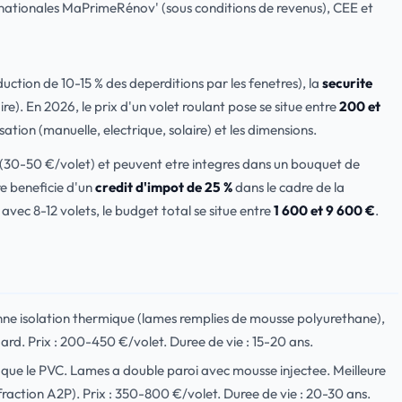
nationales MaPrimeRénov' (sous conditions de revenus), CEE et
uction de 10-15 % des deperditions par les fenetres), la
securite
re). En 2026, le prix d'un volet roulant pose se situe entre
200 et
ation (manuelle, electrique, solaire) et les dimensions.
(30-50 €/volet) et peuvent etre integres dans un bouquet de
re beneficie d'un
credit d'impot de 25 %
dans le cadre de la
vec 8-12 volets, le budget total se situe entre
1 600 et 9 600 €
.
onne isolation thermique (lames remplies de mousse polyurethane),
ard. Prix : 200-450 €/volet. Duree de vie : 15-20 ans.
ins que le PVC. Lames a double paroi avec mousse injectee. Meilleure
ffraction A2P). Prix : 350-800 €/volet. Duree de vie : 20-30 ans.