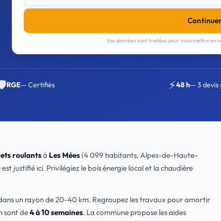
Continue
Vos données sont traitées pour vous mettre en re
🛡️
⚡
RGE
— Certifiés
48 h
— 3 devis 
ets roulants
à
Les Mées
(4 099 habitants, Alpes-de-Haute-
 justifié ici. Privilégiez le bois énergie local et la chaudière
t dans un rayon de 20-40 km. Regroupez les travaux pour amortir
on sont de
4 à 10 semaines
. La commune propose les aides