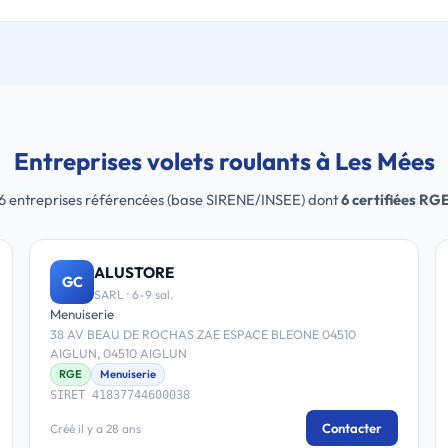
Entreprises volets roulants à Les Mées
6 entreprises référencées (base SIRENE/INSEE) dont
6 certifiées RG
ALUSTORE
GC
SARL · 6-9 sal.
Menuiserie
38 AV BEAU DE ROCHAS ZAE ESPACE BLEONE 04510
AIGLUN, 04510 AIGLUN
RGE
Menuiserie
SIRET 41837744600038
Contacter
Créé il y a 28 ans