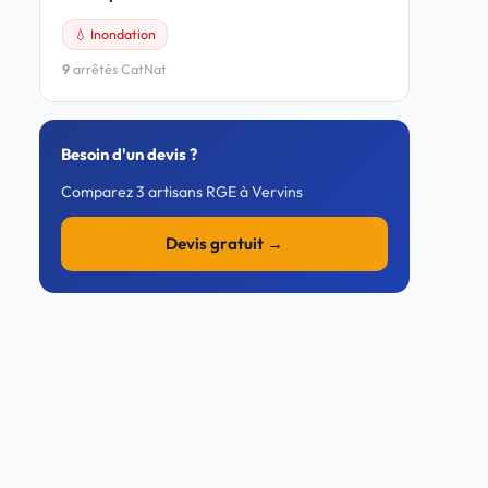
💧 Inondation
9
arrêtés CatNat
Besoin d'un devis ?
Comparez 3 artisans RGE à Vervins
Devis gratuit →