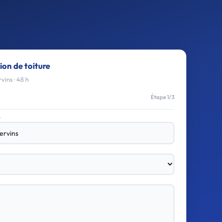
ion de toiture
vins · 48 h
Étape 1/3
e