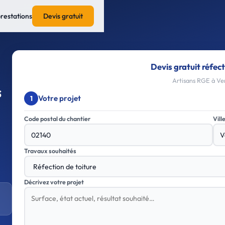
prestations
Devis gratuit
Devis gratuit réfect
Artisans RGE à Ver
s
Votre projet
1
Code postal du chantier
Vill
Travaux souhaités
Décrivez votre projet