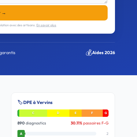
r →
lation avec des artisans.
En savoir plus
💰
garantis
Aides 2026
🏷️ DPE à Vervins
C
D
E
F
G
890
diagnostics
30.11%
passoires F-G
2
A