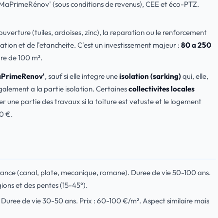
 MaPrimeRénov' (sous conditions de revenus), CEE et éco-PTZ.
verture (tuiles, ardoises, zinc), la reparation ou le renforcement
lation et de l'etancheite. C'est un investissement majeur :
80 a 250
re de 100 m².
PrimeRenov'
, sauf si elle integre une
isolation (sarking)
qui, elle,
galement a la partie isolation. Certaines
collectivites locales
ne partie des travaux si la toiture est vetuste et le logement
00 €.
France (canal, plate, mecanique, romane). Duree de vie 50-100 ans.
ions et des pentes (15-45°).
. Duree de vie 30-50 ans. Prix : 60-100 €/m². Aspect similaire mais