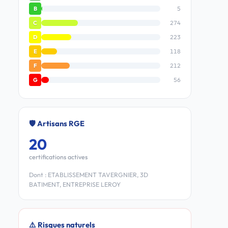
5
B
274
C
223
D
118
E
212
F
56
G
🛡️ Artisans RGE
20
certifications actives
Dont : ETABLISSEMENT TAVERGNIER, 3D
BATIMENT, ENTREPRISE LEROY
⚠️ Risques naturels