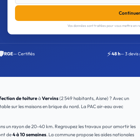
Continue
Vos données sont traitées pour vous mettre en re
🛡️
⚡
RGE
— Certifiés
48 h
— 3 devis 
ection de toiture
à
Vervins
(2 549 habitants, Aisne) ? Avec un
ntable sur les maisons en brique du nord. La PAC air-eau avec
dans un rayon de 20-40 km. Regroupez les travaux pour amortir les
ont de
4 à 10 semaines
. La commune propose les aides nationales