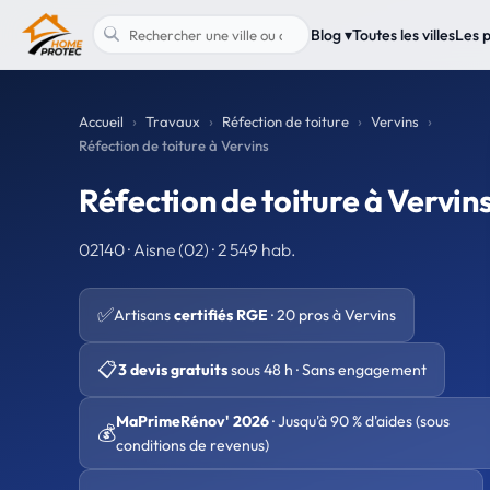
Blog ▾
Toutes les villes
Les 
Accueil
Travaux
Réfection de toiture
Vervins
Réfection de toiture à Vervins
Réfection de toiture à Vervin
02140 · Aisne (02) · 2 549 hab.
✅
Artisans
certifiés RGE
· 20 pros à Vervins
📋
3 devis gratuits
sous 48 h · Sans engagement
MaPrimeRénov' 2026
· Jusqu'à 90 % d'aides (sous
💰
conditions de revenus)