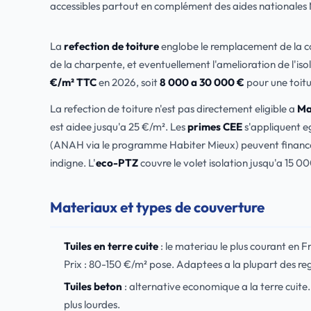
accessibles partout en complément des aides nationales
La
refection de toiture
englobe le remplacement de la cou
de la charpente, et eventuellement l'amelioration de l'iso
€/m² TTC
en 2026, soit
8 000 a 30 000 €
pour une toitu
La refection de toiture n'est pas directement eligible a
Ma
est aidee jusqu'a 25 €/m². Les
primes CEE
s'appliquent e
(ANAH via le programme Habiter Mieux) peuvent financer u
indigne. L'
eco-PTZ
couvre le volet isolation jusqu'a 15 0
Materiaux et types de couverture
Tuiles en terre cuite
: le materiau le plus courant en 
Prix : 80-150 €/m² pose. Adaptees a la plupart des reg
Tuiles beton
: alternative economique a la terre cuite
plus lourdes.