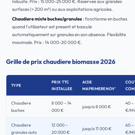
robuste. Prix : 15 000-25 000 €. Reservee aux grandes
surfaces (> 200 m²) ou aux exploitations agricoles.
Chaudiere mixte buches/granules
: fonctionne en buches
quand l'utilisateur est present et bascule
automatiquement sur granules en son absence. Flexibilite
maximale. Prix : 14 000-20 000 €.
Grille de prix chaudiere biomasse 2026
PRIX TTC
AIDE
COU
TYPE
INSTALLEE
MAPRIMERENOV'
COM
Chaudiere
8 000 – 14
40 –
jusqu'a 8 000 €
buches
000 €
€/M
Chaudiere
12 000 –
60 –
jusqu'a 11 000 €
granules auto
20 000 €
€/M