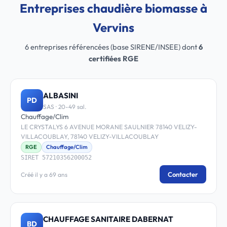
Entreprises chaudière biomasse à
Vervins
6 entreprises référencées (base SIRENE/INSEE) dont
6
certifiées RGE
ALBASINI
PD
SAS · 20-49 sal.
Chauffage/Clim
LE CRYSTALYS 6 AVENUE MORANE SAULNIER 78140 VELIZY-
VILLACOUBLAY, 78140 VELIZY-VILLACOUBLAY
RGE
Chauffage/Clim
SIRET 57210356200052
Contacter
Créé il y a 69 ans
CHAUFFAGE SANITAIRE DABERNAT
BD