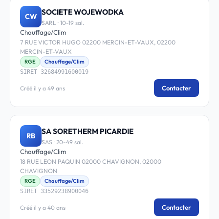
SOCIETE WOJEWODKA
CW
SARL · 10-19 sal.
Chauffage/Clim
7 RUE VICTOR HUGO 02200 MERCIN-ET-VAUX, 02200
MERCIN-ET-VAUX
RGE
Chauffage/Clim
SIRET 32684991600019
Contacter
Créé il y a 49 ans
SA SORETHERM PICARDIE
RB
SAS · 20-49 sal.
Chauffage/Clim
18 RUE LEON PAQUIN 02000 CHAVIGNON, 02000
CHAVIGNON
RGE
Chauffage/Clim
SIRET 33529238900046
Contacter
Créé il y a 40 ans