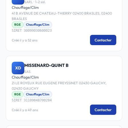
SARL · 1-2 sal.
Chauffage/Clim
41 B AVENUE DE CHATEAU-THIERRY 02400 BRASLES, 02400
BRASLES
RGE
Chauffage/Clim
SIRET 30099030600023
Contacter
Créé il y a 52 ans
MISSENARD-QUINT B
XD
SAS
Chauffage/Clim
ZI LE ROYEUX RUE EUGENE FREYSSINET 02430 GAUCHY,
02430 GAUCHY
RGE
Chauffage/Clim
SIRET 31109848700284
Contacter
Créé il y a 49 ans