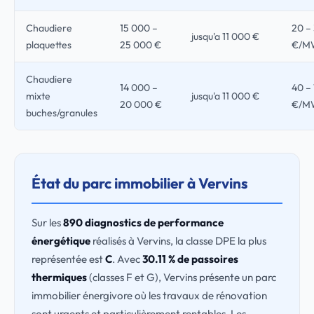
Chaudiere
15 000 –
20 –
jusqu'a 11 000 €
plaquettes
25 000 €
€/M
Chaudiere
14 000 –
40 –
mixte
jusqu'a 11 000 €
20 000 €
€/M
buches/granules
État du parc immobilier à Vervins
Sur les
890 diagnostics de performance
énergétique
réalisés à Vervins, la classe DPE la plus
représentée est
C
. Avec
30.11 % de passoires
thermiques
(classes F et G), Vervins présente un parc
immobilier énergivore où les travaux de rénovation
sont urgents et particulièrement rentables. Les