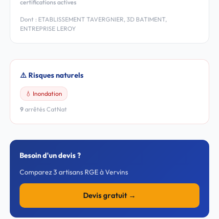
certifications actives
Dont : ETABLISSEMENT TAVERGNIER, 3D BATIMENT,
ENTREPRISE LEROY
⚠️ Risques naturels
💧 Inondation
9
arrêtés CatNat
Besoin d'un devis ?
Comparez 3 artisans RGE à Vervins
Devis gratuit →