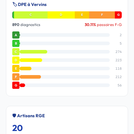
🏷️ DPE à Vervins
C
D
E
F
G
890
diagnostics
30.11%
passoires F-G
2
A
5
B
274
C
223
D
118
E
212
F
56
G
🛡️ Artisans RGE
20