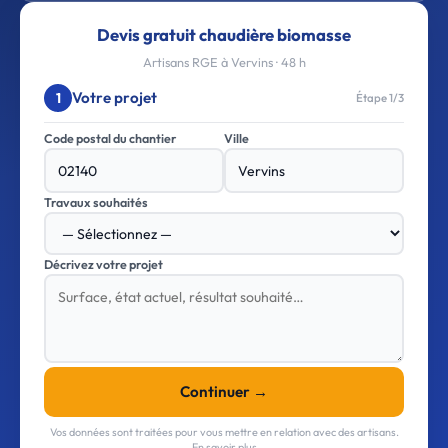
Devis gratuit chaudière biomasse
Artisans RGE à Vervins · 48 h
Votre projet
1
Étape 1/3
Code postal du chantier
Ville
Travaux souhaités
Décrivez votre projet
Continuer →
Vos données sont traitées pour vous mettre en relation avec des artisans.
En savoir plus