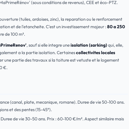
 MaPrimeRénov' (sous conditions de revenus), CEE et éco-PTZ.
verture (tuiles, ardoises, zinc), la reparation ou le renforcement
lation et de l'etancheite. C'est un investissement majeur :
80 a 250
re de 100 m².
PrimeRenov'
, sauf si elle integre une
isolation (sarking)
qui, elle,
galement a la partie isolation. Certaines
collectivites locales
ne partie des travaux si la toiture est vetuste et le logement
00 €.
France (canal, plate, mecanique, romane). Duree de vie 50-100 ans.
ions et des pentes (15-45°).
. Duree de vie 30-50 ans. Prix : 60-100 €/m². Aspect similaire mais