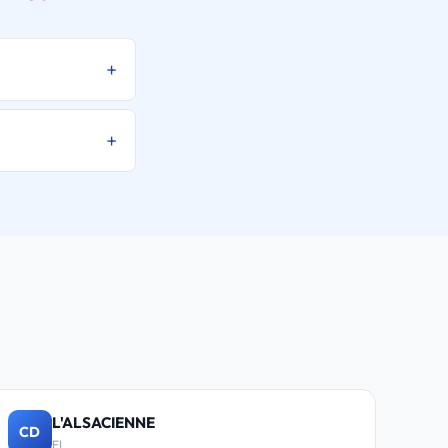
L'ALSACIENNE
CD
EI