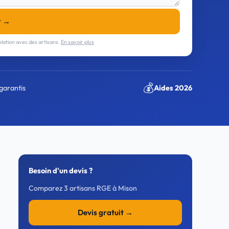
r →
lation avec des artisans.
En savoir plus
💰
garantis
Aides 2026
Besoin d'un devis ?
Comparez 3 artisans RGE à Mison
Devis gratuit →