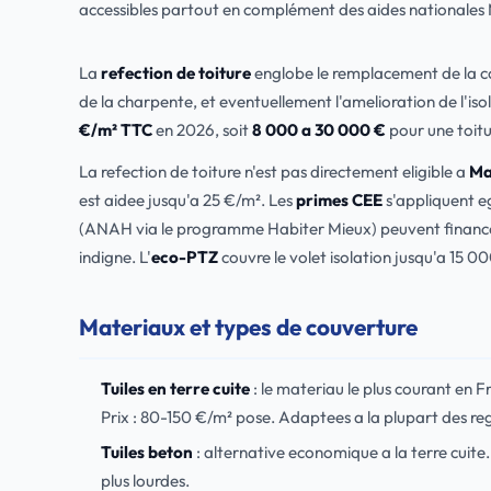
accessibles partout en complément des aides nationales
La
refection de toiture
englobe le remplacement de la cou
de la charpente, et eventuellement l'amelioration de l'iso
€/m² TTC
en 2026, soit
8 000 a 30 000 €
pour une toitu
La refection de toiture n'est pas directement eligible a
Ma
est aidee jusqu'a 25 €/m². Les
primes CEE
s'appliquent e
(ANAH via le programme Habiter Mieux) peuvent financer u
indigne. L'
eco-PTZ
couvre le volet isolation jusqu'a 15 0
Materiaux et types de couverture
Tuiles en terre cuite
: le materiau le plus courant en 
Prix : 80-150 €/m² pose. Adaptees a la plupart des reg
Tuiles beton
: alternative economique a la terre cuite
plus lourdes.