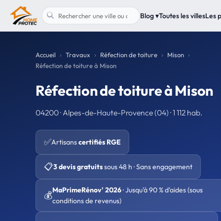
Blog ▾
Toutes les villes
Les 
Accueil
Travaux
Réfection de toiture
Mison
Réfection de toiture à Mison
Réfection de toiture à Mison
04200 · Alpes-de-Haute-Provence (04) · 1 112 hab.
✅
Artisans
certifiés RGE
📋
3 devis gratuits
sous 48 h · Sans engagement
MaPrimeRénov' 2026
· Jusqu'à 90 % d'aides (sous
💰
conditions de revenus)