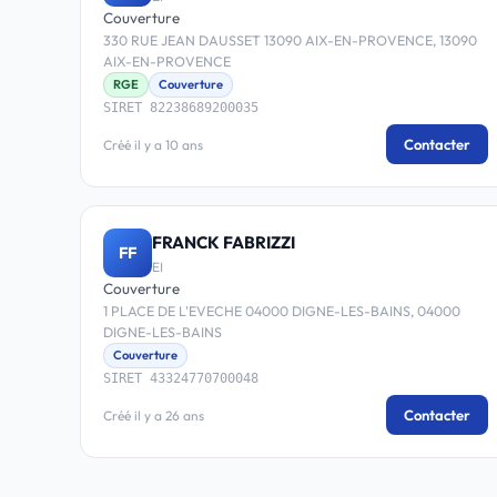
Couverture
330 RUE JEAN DAUSSET 13090 AIX-EN-PROVENCE, 13090
AIX-EN-PROVENCE
RGE
Couverture
SIRET 82238689200035
Contacter
Créé il y a 10 ans
FRANCK FABRIZZI
FF
EI
Couverture
1 PLACE DE L'EVECHE 04000 DIGNE-LES-BAINS, 04000
DIGNE-LES-BAINS
Couverture
SIRET 43324770700048
Contacter
Créé il y a 26 ans