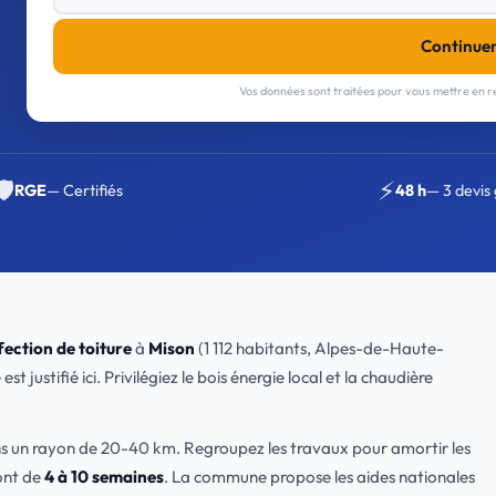
Continue
Vos données sont traitées pour vous mettre en re
🛡️
⚡
RGE
— Certifiés
48 h
— 3 devis 
ection de toiture
à
Mison
(1 112 habitants, Alpes-de-Haute-
 justifié ici. Privilégiez le bois énergie local et la chaudière
ns un rayon de 20-40 km. Regroupez les travaux pour amortir les
ont de
4 à 10 semaines
. La commune propose les aides nationales