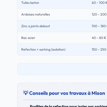
Tuiles beton
60 – 100 
Ardoises naturelles
120 – 200
Zinc a joints debout
100 – 180
Bac acier
40 – 80 €
Refection + sarking (isolation)
150 – 250
💡 Conseils pour vos travaux à Mison
Profitez de la refection pour isoler par sarkin