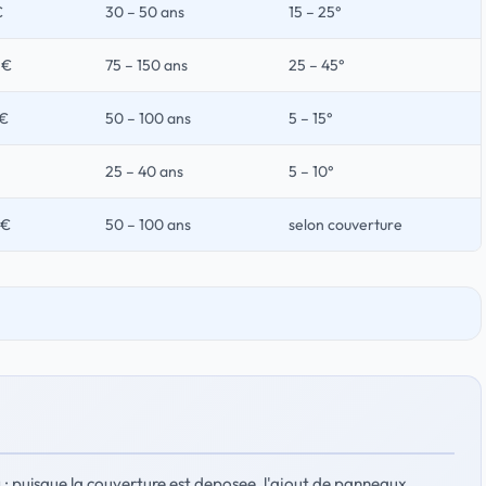
€
30 – 50 ans
15 – 25°
 €
75 – 150 ans
25 – 45°
 €
50 – 100 ans
5 – 15°
25 – 40 ans
5 – 10°
 €
50 – 100 ans
selon couverture
g
: puisque la couverture est deposee, l'ajout de panneaux