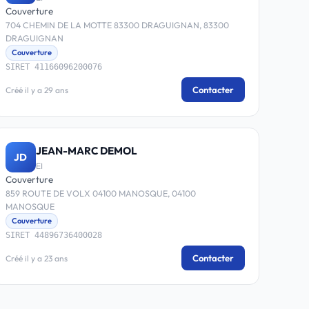
Couverture
704 CHEMIN DE LA MOTTE 83300 DRAGUIGNAN, 83300
DRAGUIGNAN
Couverture
SIRET 41166096200076
Contacter
Créé il y a 29 ans
JEAN-MARC DEMOL
JD
EI
Couverture
859 ROUTE DE VOLX 04100 MANOSQUE, 04100
MANOSQUE
Couverture
SIRET 44896736400028
Contacter
Créé il y a 23 ans