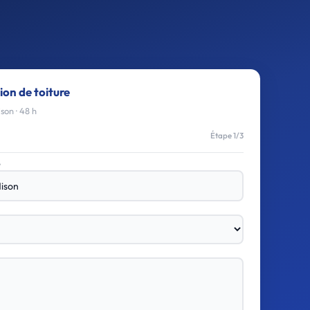
ion de toiture
son · 48 h
Étape 1/3
e