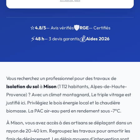
⭐
🛡️
4.8/5
— Avis vérifiés
RGE
— Certifiés
⚡
💰
48 h
— 3 devis garantis
Aides 2026
Vous recherchez un professionnel pour des travaux de
Isolation du sol
à
Mison
(1 112 habitants, Alpes-de-Haute-
Provence) ? Avec un climat montagnard, Le triple vitrage est
justifié ici. Privilégiez le bois énergie local et la chaudière
biomasse. La PAC air-eau perd en rendement sous -7°C.
À Mison, vous avez accès à des artisans se déplaçant dans un
rayon de 20-40 km. Regroupez les travaux pour amortir les
frais de déplacement. Les délais moyens d'intervention sont