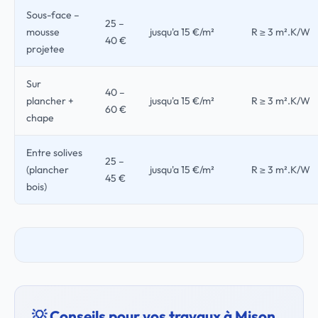
Sous-face –
25 –
mousse
jusqu'a 15 €/m²
R ≥ 3 m².K/W
40 €
projetee
Sur
40 –
plancher +
jusqu'a 15 €/m²
R ≥ 3 m².K/W
60 €
chape
Entre solives
25 –
(plancher
jusqu'a 15 €/m²
R ≥ 3 m².K/W
45 €
bois)
💡 Conseils pour vos travaux à Mison