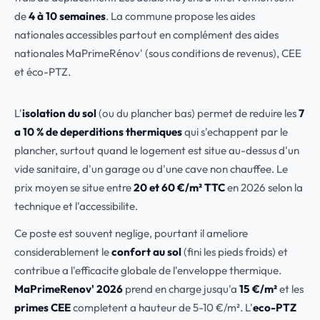
de
4 à 10 semaines
. La commune propose les aides
nationales accessibles partout en complément des aides
nationales MaPrimeRénov' (sous conditions de revenus), CEE
et éco-PTZ.
L'
isolation du sol
(ou du plancher bas) permet de reduire les
7
a 10 % de deperditions thermiques
qui s'echappent par le
plancher, surtout quand le logement est situe au-dessus d'un
vide sanitaire, d'un garage ou d'une cave non chauffee. Le
prix moyen se situe entre
20 et 60 €/m² TTC
en 2026 selon la
technique et l'accessibilite.
Ce poste est souvent neglige, pourtant il ameliore
considerablement le
confort au sol
(fini les pieds froids) et
contribue a l'efficacite globale de l'enveloppe thermique.
MaPrimeRenov' 2026
prend en charge jusqu'a
15 €/m²
et les
primes CEE
completent a hauteur de 5-10 €/m². L'
eco-PTZ