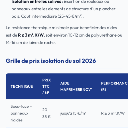
Isolation entre les solives
: insertion de rouleaux ou
panneaux entre les elements de structure d'un plancher
bois. Cout intermediaire (25-45 €/m²).
La resistance thermique minimale pour beneficier des aides
est de
R ≥ 3 m².K/W
, soit environ 10-12 cm de polyurethane ou
14-16 cm de laine de roche.
Grille de prix isolation du sol 2026
PRIX
AIDE
PERFORMANC
TECHNIQUE
TTC
MAPRIMERENOV'
(R)
/ M²
Sous-face –
20 –
panneaux
jusqu'a 15 €/m²
R ≥ 3 m².K/W
35 €
rigides