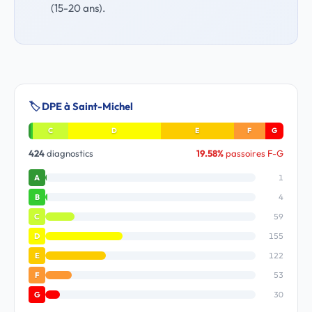
(15-20 ans).
🏷️ DPE à Saint-Michel
C
D
E
F
G
424
diagnostics
19.58%
passoires F-G
1
A
4
B
59
C
155
D
122
E
53
F
30
G