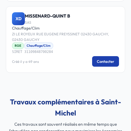
MISSENARD-QUINT B
XD
SAS
Chauffage/Clim
ZI LE ROYEUX RUE EUGENE FREYSSINET 02430 GAUCHY,
02430 GAUCHY
RGE
Chauffage/Clim
SIRET 31109848700284
Contacter
Créé il y a 49 ans
Travaux complémentaires à Saint-
Michel
Ces travaux sont souvent réalisés en même temps que
l'chaudière gaz condensation pour maximiser les économies