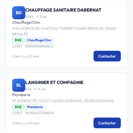
CHAUFFAGE SANITAIRE DABERNAT
BD
SARL · 1-2 sal.
Chauffage/Clim
41 B AVENUE DE CHATEAU-THIERRY 02400 BRASLES, 02400
BRASLES
RGE
Chauffage/Clim
SIRET 30099030600023
Contacter
Créé il y a 52 ans
LANGINIER ET COMPAGNIE
RL
SAS · 6-9 sal.
Plomberie
47 AVENUE DE COUCY 02200 SOISSONS, 02200 SOISSONS
RGE
Plomberie
SIRET 30784447200034
Contacter
Créé il y a 50 ans