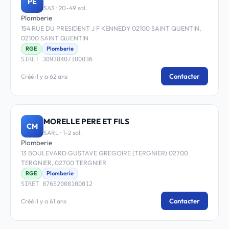
PE
SAS · 20-49 sal.
Plomberie
154 RUE DU PRESIDENT J F KENNEDY 02100 SAINT QUENTIN,
02100 SAINT QUENTIN
RGE
Plomberie
SIRET 30938407100036
Contacter
Créé il y a 62 ans
MORELLE PERE ET FILS
CM
SARL · 1-2 sal.
Plomberie
13 BOULEVARD GUSTAVE GREGOIRE (TERGNIER) 02700
TERGNIER, 02700 TERGNIER
RGE
Plomberie
SIRET 87652008100012
Contacter
Créé il y a 61 ans