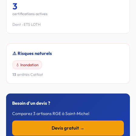
3
certifications actives
Dont : ETS LOTH
⚠️ Risques naturels
💧 Inondation
13
arrêtés CatNat
Besoin d'un devis ?
Comparez 3 artisans RGE à Saint-Michel
Devis gratuit →