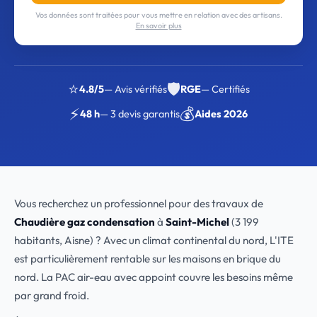
Vos données sont traitées pour vous mettre en relation avec des artisans.
En savoir plus
⭐
🛡️
4.8/5
— Avis vérifiés
RGE
— Certifiés
⚡
💰
48 h
— 3 devis garantis
Aides 2026
Vous recherchez un professionnel pour des travaux de
Chaudière gaz condensation
à
Saint-Michel
(3 199
habitants, Aisne) ? Avec un climat continental du nord, L'ITE
est particulièrement rentable sur les maisons en brique du
nord. La PAC air-eau avec appoint couvre les besoins même
par grand froid.