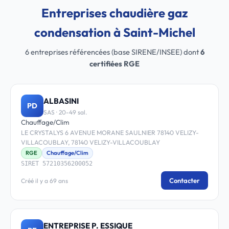
Entreprises chaudière gaz
condensation à Saint-Michel
6 entreprises référencées (base SIRENE/INSEE) dont
6
certifiées RGE
ALBASINI
PD
SAS · 20-49 sal.
Chauffage/Clim
LE CRYSTALYS 6 AVENUE MORANE SAULNIER 78140 VELIZY-
VILLACOUBLAY, 78140 VELIZY-VILLACOUBLAY
RGE
Chauffage/Clim
SIRET 57210356200052
Contacter
Créé il y a 69 ans
ENTREPRISE P. ESSIQUE