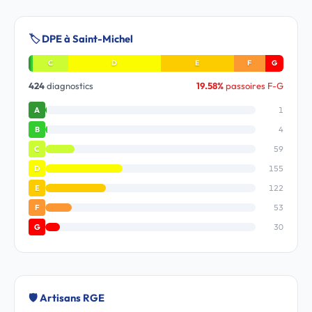
🏷️ DPE à Saint-Michel
C
D
E
F
G
424
diagnostics
19.58%
passoires F-G
1
A
4
B
59
C
155
D
122
E
53
F
30
G
🛡️ Artisans RGE