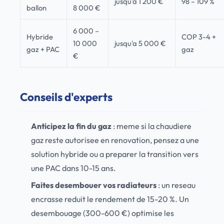
jusqu'a 1 200 €
98 – 109 %
ballon
8 000 €
6 000 –
Hybride
COP 3-4 +
10 000
jusqu'a 5 000 €
gaz + PAC
gaz
€
Conseils d'experts
Anticipez la fin du gaz
: meme si la chaudiere
gaz reste autorisee en renovation, pensez a une
solution hybride ou a preparer la transition vers
une PAC dans 10-15 ans.
Faites desembouer vos radiateurs
: un reseau
encrasse reduit le rendement de 15-20 %. Un
desembouage (300-600 €) optimise les