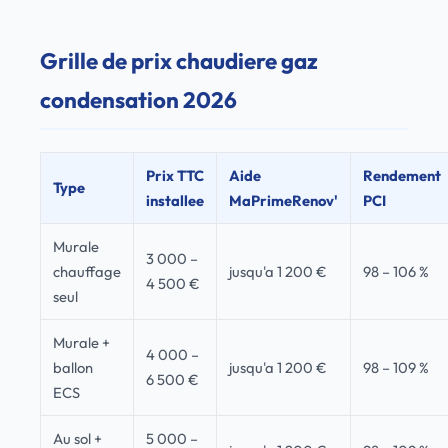
Grille de prix chaudiere gaz
condensation 2026
Prix TTC
Aide
Rendement
Type
installee
MaPrimeRenov'
PCI
Murale
3 000 –
chauffage
jusqu'a 1 200 €
98 – 106 %
4 500 €
seul
Murale +
4 000 –
ballon
jusqu'a 1 200 €
98 – 109 %
6 500 €
ECS
Au sol +
5 000 –