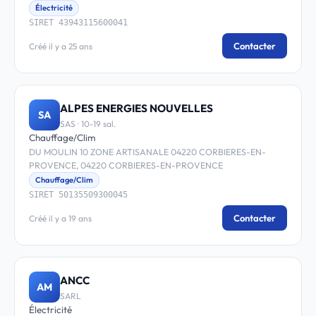
Électricité
SIRET 43943115600041
Contacter
Créé il y a 25 ans
ALPES ENERGIES NOUVELLES
SA
SAS · 10-19 sal.
Chauffage/Clim
DU MOULIN 10 ZONE ARTISANALE 04220 CORBIERES-EN-
PROVENCE, 04220 CORBIERES-EN-PROVENCE
Chauffage/Clim
SIRET 50135509300045
Contacter
Créé il y a 19 ans
ANCC
AM
SARL
Électricité