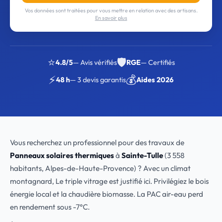
Vos données sont traitées pour vous mettre en relation avec des artisans.
En savoir plus
⭐
🛡️
4.8/5
— Avis vérifiés
RGE
— Certifiés
⚡
💰
48 h
— 3 devis garantis
Aides 2026
Vous recherchez un professionnel pour des travaux de
Panneaux solaires thermiques
à
Sainte-Tulle
(3 558
habitants, Alpes-de-Haute-Provence) ? Avec un climat
montagnard, Le triple vitrage est justifié ici. Privilégiez le bois
énergie local et la chaudière biomasse. La PAC air-eau perd
en rendement sous -7°C.